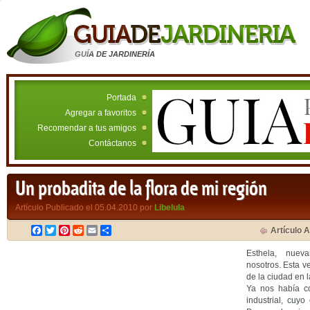
GUÍA DE JARDINERÍA
Portada
Agregar a favoritos
Recomendar a tus amigos
Contáctanos
Un probadita de la flora de mi región
Artículo Publicado el 05.04.2010 por
Libelula
Facebook
Twitter
Pinterest
Reddit
Email
Compartir
Artículo A
Esthela, nuev
nosotros. Esta v
de la ciudad en l
Ya nos había c
industrial, cuyo