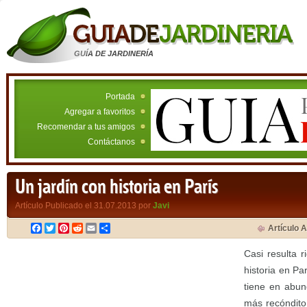
GUÍA DE JARDINERÍA
Portada
Agregar a favoritos
Recomendar a tus amigos
Contáctanos
Un jardín con historia en París
Artículo Publicado el 31.07.2013 por
Javi
Facebook
Twitter
Pinterest
Reddit
Email
Compartir
Artículo A
Casi resulta r
historia en Par
tiene en abun
más recóndito