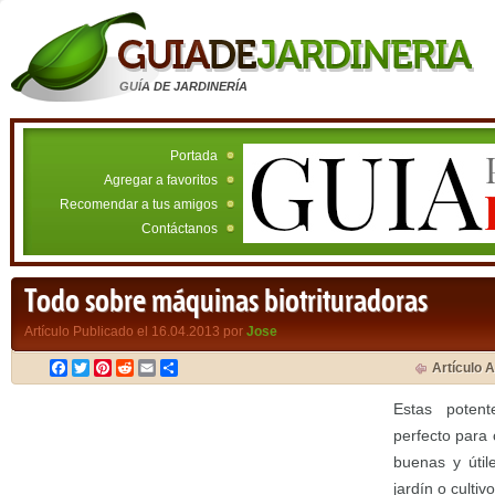
GUÍA DE JARDINERÍA
Portada
Agregar a favoritos
Recomendar a tus amigos
Contáctanos
Todo sobre máquinas biotrituradoras
Artículo Publicado el 16.04.2013 por
Jose
Facebook
Twitter
Pinterest
Reddit
Email
Compartir
Artículo A
Estas poten
perfecto para
buenas y útil
jardín o culti