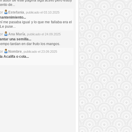
el autor de este pagina siga activo pero estoy
ento de...
por
Estefania
,
publicado el 03.10.2025
antenimiento...
mí me pasaba igual y lo que me fallaba era el
Le puse...
por
Ana María
,
publicado el 24.09.2025
ntar una semilla...
iempo tardan en dar fruto los mangos.
por
Nombre
,
publicado el 23.09.2025
a Acalifa o cola...