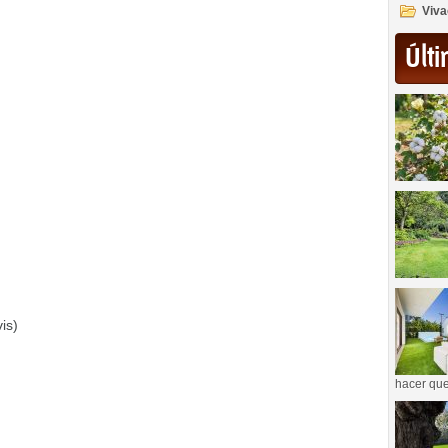
Viva
Últi
is)
hacer que