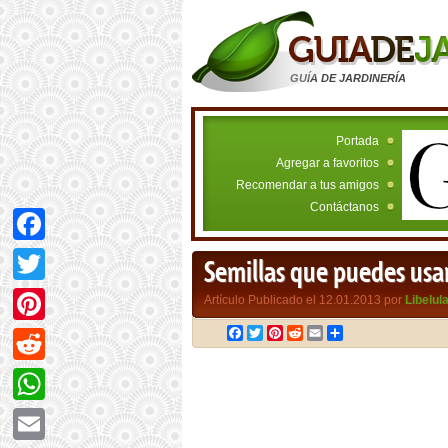
GUÍA DE JARDINERÍA
Portada
Agregar a favoritos
Recomendar a tus amigos
Contáctanos
Facebook
Semillas que puedes usa
Twitter
Artículo Publicado el 12.01.2013 por
Libelul
Facebook
Twitter
Pinterest
Reddit
Email
Compartir
Pinterest
Reddit
WhatsApp