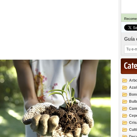
Recomen
Guía 
Cat
Arbo
Azal
Rod
Bon
Bul
Cam
Cep
Cri
Cult
Deco