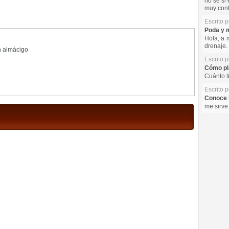
no se si 
muy cont
Escrito 
Poda y m
Hola, a 
drenaje. 
n almácigo
Escrito 
Cómo pla
Cuánto t
Escrito 
Conoce l
me sirve