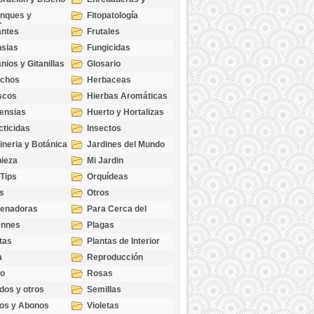
cubresuelos
nques y
Fitopatología
ticas
antes
Frutales
sias
Fungicidas
nios y Gitanillas
Glosario
echos
Herbaceas
scos
Hierbas Aromáticas
ensias
Huerto y Hortalizas
cticidas
Insectos
ineria y Botánica
Jardines del Mundo
ieza
Mi Jardin
 Tips
Orquídeas
s
Otros
genadoras
Para Cerca del
Estanque
ennes
Plagas
tas
Plantas de Interior
a
Reproducción
go
Rosas
dos y otros
Semillas
as
os y Abonos
Violetas