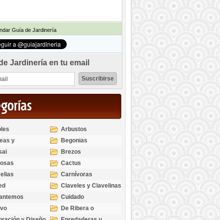
dar Guía de Jardinería
de Jardinería en tu email
egorías
les
Arbustos
eas y
Begonias
odendros
sai
Brezos
bosas
Cactus
elias
Carnívoras
ed
Claveles y Clavelinas
santemos
Cuidado
ivo
De Ribera o
Palustres
ración y Diseño
Enredaderas y