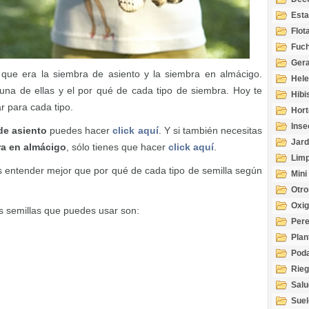
Esta
Acuá
Flot
Fuch
Gera
 que era la siembra de asiento y la siembra en almácigo.
Hel
na de ellas y el por qué de cada tipo de siembra. Hoy te
Hibi
r para cada tipo.
Hort
Inse
de asiento
puedes hacer
click aquí
. Y si también necesitas
Jard
a en almácigo
, sólo tienes que hacer
click aquí
.
Limp
s entender mejor que por qué de cada tipo de semilla según
Mini
Otro
Oxi
as semillas que puedes usar son:
Per
Plan
Pod
Rie
Salu
tem
Suel