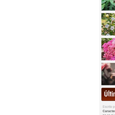
Últ
Escrito 
Caracterí