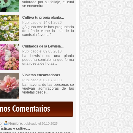
valorada por su follaje, el cual
se encuentra...
Cultiva tu propia planta...
Publicado el 14.01.2026
¿Alguna vez te has preguntado
de dónde viene la tela de tu
camiseta favorita?...
Cuidados de la Lewisia...
Publicado el 09.05.2018
La Lewisia es una planta
pequeña semialpina que forma
una roseta de hojas...
Violetas encantadoras
Publicado el 02.07.2008
La mayoría de las personas se
vuelvan admiradoras de las
violetas desde...
imos Comentarios
por
Nombre
,
publicado el 20.10.2025
sticas y cultivo...