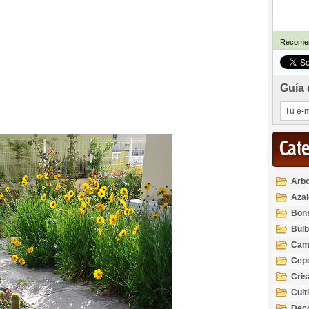
Recomen
Guía 
Cat
Arbo
Azal
Rod
Bon
Bul
Cam
Cep
Cri
Cult
Deco