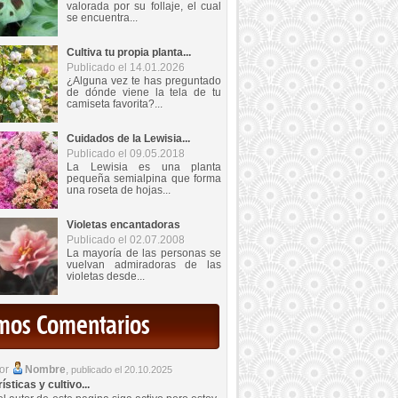
valorada por su follaje, el cual
se encuentra...
Cultiva tu propia planta...
Publicado el 14.01.2026
¿Alguna vez te has preguntado
de dónde viene la tela de tu
camiseta favorita?...
Cuidados de la Lewisia...
Publicado el 09.05.2018
La Lewisia es una planta
pequeña semialpina que forma
una roseta de hojas...
Violetas encantadoras
Publicado el 02.07.2008
La mayoría de las personas se
vuelvan admiradoras de las
violetas desde...
imos Comentarios
por
Nombre
,
publicado el 20.10.2025
sticas y cultivo...