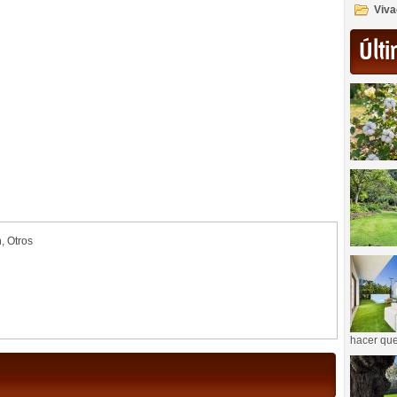
Viva
Últi
n
,
Otros
hacer que