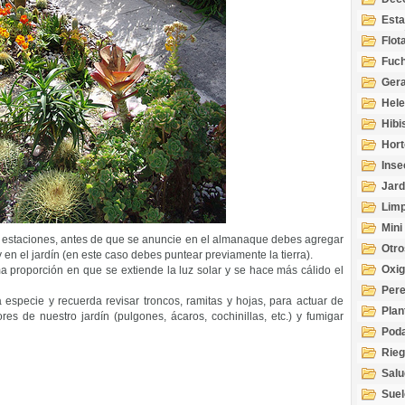
Esta
Acuá
Flot
Fuch
Gera
Hel
Hibi
Hort
Inse
Jard
Limp
Mini
las estaciones, antes de que se anuncie en el almanaque debes agregar
Otro
 en el jardín (en este caso debes puntear previamente la tierra).
Oxi
ma proporción en que se extiende la luz solar y se hace más cálido el
Per
especie y recuerda revisar troncos, ramitas y hojas, para actuar de
Plan
es de nuestro jardín (pulgones, ácaros, cochinillas, etc.) y fumigar
Pod
Rie
Salu
tem
Suel