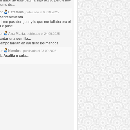
el autor de este pagina siga activo pero estoy
ento de...
por
Estefania
,
publicado el 03.10.2025
antenimiento...
mí me pasaba igual y lo que me fallaba era el
Le puse...
por
Ana María
,
publicado el 24.09.2025
ntar una semilla...
iempo tardan en dar fruto los mangos.
por
Nombre
,
publicado el 23.09.2025
a Acalifa o cola...