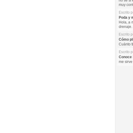
no se si 
muy cont
Escrito 
Poda y m
Hola, a 
drenaje. 
Escrito 
Cómo pla
Cuánto t
Escrito 
Conoce l
me sirve