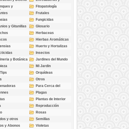
cubresuelos
nques y
Fitopatología
ticas
antes
Frutales
sias
Fungicidas
nios y Gitanillas
Glosario
echos
Herbaceas
scos
Hierbas Aromáticas
ensias
Huerto y Hortalizas
cticidas
Insectos
ineria y Botánica
Jardines del Mundo
ieza
Mi Jardin
 Tips
Orquídeas
s
Otros
genadoras
Para Cerca del
Estanque
ennes
Plagas
tas
Plantas de Interior
a
Reproducción
go
Rosas
dos y otros
Semillas
as
os y Abonos
Violetas