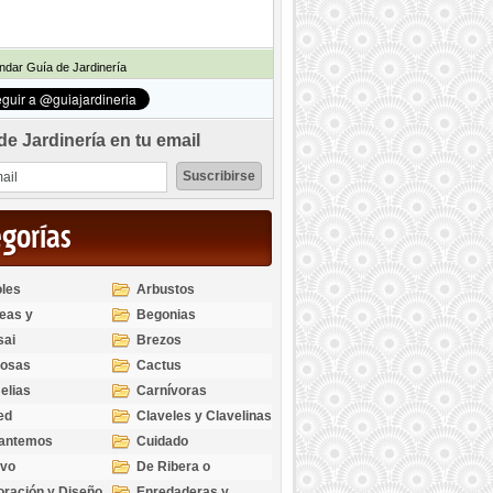
dar Guía de Jardinería
de Jardinería en tu email
egorías
les
Arbustos
eas y
Begonias
odendros
sai
Brezos
bosas
Cactus
elias
Carnívoras
ed
Claveles y Clavelinas
santemos
Cuidado
ivo
De Ribera o
Palustres
ración y Diseño
Enredaderas y