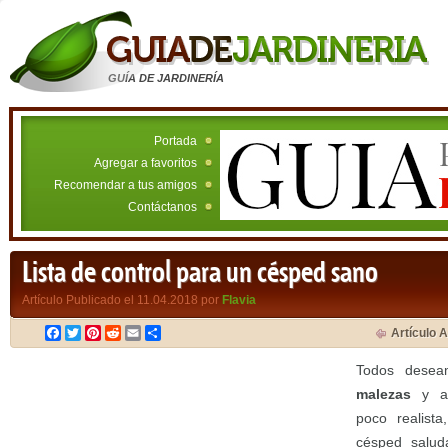
GUÍA DE JARDINERÍA
Portada
Agregar a favoritos
Recomendar a tus amigos
Contáctanos
Lista de control para un césped sano
Artículo Publicado el 11.04.2018 por
Flavia
Facebook
Twitter
Pinterest
Reddit
Email
Compartir
Artículo A
Todos dese
malezas
y au
poco realist
césped salud