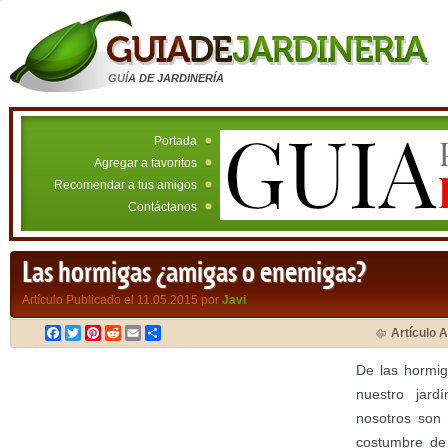
GUÍA DE JARDINERÍA
Portada
Agregar a favoritos
Recomendar a tus amigos
Contáctanos
Las hormigas ¿amigas o enemigas?
Artículo Publicado el 11.05.2015 por
Javi
Facebook
Twitter
Pinterest
Reddit
Email
Compartir
Artículo A
De las hormi
nuestro jard
nosotros son 
costumbre de 