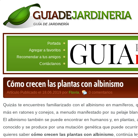
GUÍA DE JARDINERÍA
Portada
Agregar a favoritos
Recomendar a tus amigos
Contáctanos
Cómo crecen las plantas con albinismo
Artículo Publicado el 18.06.2019 por
Flavia
,
0 comentarios
Quizás te encuentres familiarizado con el albinismo en mamíferos,
más en ratones y conejos, a menudo manifestado por su pelaje blanc
El albinismo también se puede encontrar en humanos y, en plantas, 
conocido y se produce por una mutación genética que puede ocurrir in
quieres saber
cómo crecen las plantas con albinismo
, continúa l