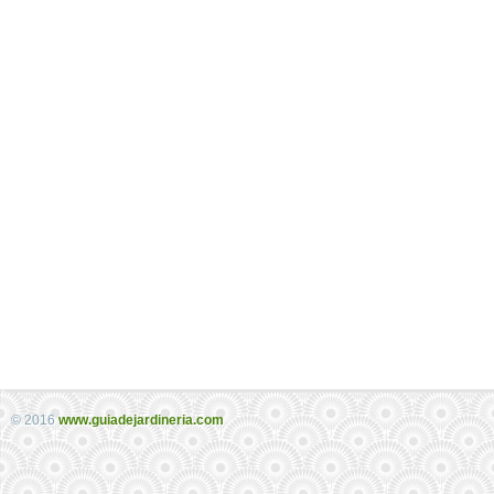
© 2016
www.guiadejardineria.com