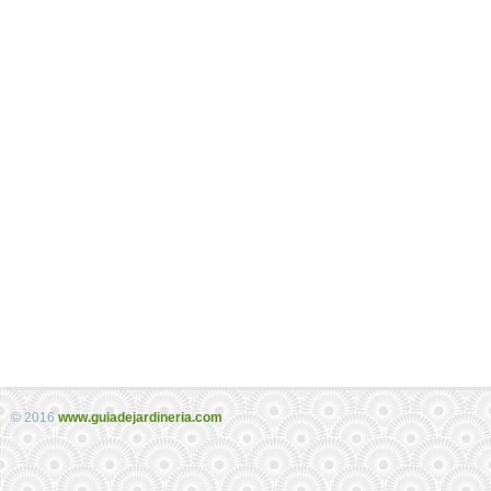
© 2016
www.guiadejardineria.com