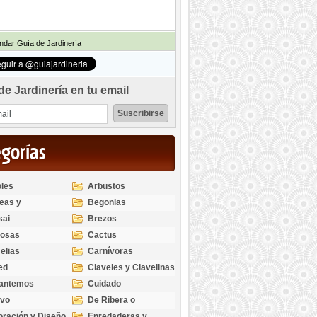
dar Guía de Jardinería
de Jardinería en tu email
egorías
les
Arbustos
eas y
Begonias
odendros
sai
Brezos
bosas
Cactus
elias
Carnívoras
ed
Claveles y Clavelinas
santemos
Cuidado
ivo
De Ribera o
Palustres
ración y Diseño
Enredaderas y