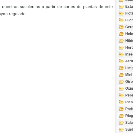
uestras suculentas a partir de cortes de plantas de este
Esta
Acuá
ayan regalado.
Flot
Fuch
Gera
Hel
Hibi
Hort
Inse
Jard
Limp
Mini
Otro
Oxi
Per
Plan
Pod
Rie
Salu
tem
Suel