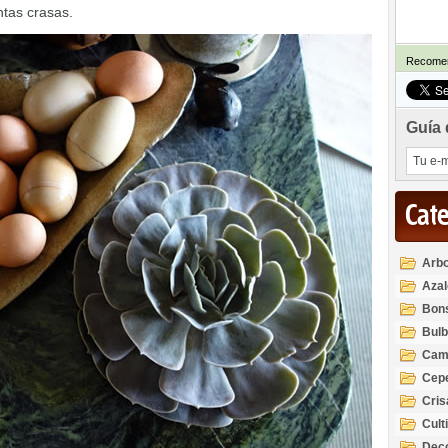
ntas crasas.
Recomen
Guía 
Cat
Arbo
Azal
Rod
Bon
Bul
Cam
Cep
Cri
Cult
Deco