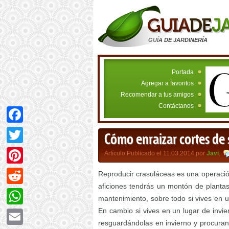
GUÍA DE JARDINERÍA
Portada
Agregar a favoritos
Recomendar a tus amigos
Contáctanos
Facebook
Cómo enraizar cortes de 
Twitter
Artículo Publicado el 11.03.2014 por
Javi
,
Pinterest
Reproducir crasuláceas es una operación
aficiones tendrás un montón de plantas
Reddit
mantenimiento, sobre todo si vives en 
En cambio si vives en un lugar de inv
WhatsApp
resguardándolas en invierno y procura