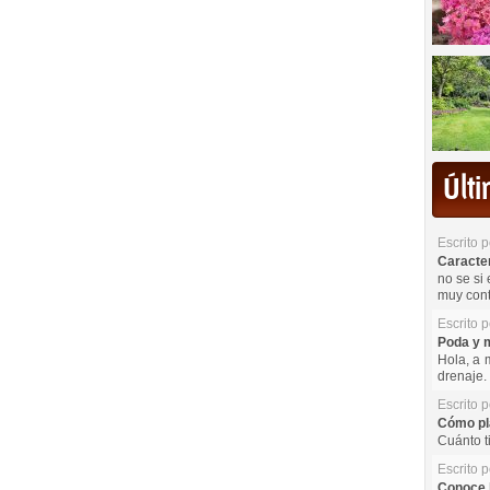
Últ
Escrito 
Caracterí
no se si 
muy cont
Escrito 
Poda y m
Hola, a 
drenaje. 
Escrito 
Cómo pla
Cuánto t
Escrito 
Conoce l