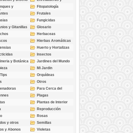
cubresuelos
nques y
Fitopatología
ticas
antes
Frutales
sias
Fungicidas
nios y Gitanillas
Glosario
echos
Herbaceas
scos
Hierbas Aromáticas
ensias
Huerto y Hortalizas
cticidas
Insectos
ineria y Botánica
Jardines del Mundo
ieza
Mi Jardin
 Tips
Orquídeas
s
Otros
genadoras
Para Cerca del
Estanque
ennes
Plagas
tas
Plantas de Interior
a
Reproducción
go
Rosas
dos y otros
Semillas
as
os y Abonos
Violetas