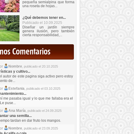
pequeña semialpina que forma
una roseta de hojas...
¿Qué debemos tener en...
Publicado el 10.09.2025
Diseñar un jardín siempre
genera ilusión, pero también
cierta responsabilidad,...
imos Comentarios
por
Nombre
,
publicado el 20.10.2025
sticas y cultivo...
el autor de este pagina siga activo pero estoy
ento de...
por
Estefania
,
publicado el 03.10.2025
antenimiento...
mí me pasaba igual y lo que me fallaba era el
Le puse...
por
Ana María
,
publicado el 24.09.2025
ntar una semilla...
iempo tardan en dar fruto los mangos.
por
Nombre
,
publicado el 23.09.2025
a Acalifa o cola...