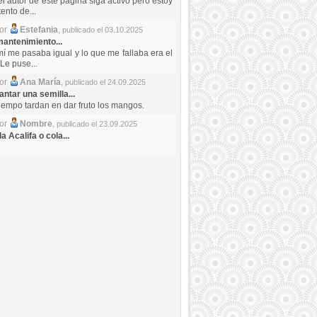
el autor de este pagina siga activo pero estoy
ento de...
por
Estefania
,
publicado el 03.10.2025
antenimiento...
mí me pasaba igual y lo que me fallaba era el
Le puse...
por
Ana María
,
publicado el 24.09.2025
ntar una semilla...
iempo tardan en dar fruto los mangos.
por
Nombre
,
publicado el 23.09.2025
a Acalifa o cola...