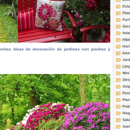
Esta
Acuá
Flot
Fuch
Gera
Hel
Hibi
Hort
nitas ideas de decoración de jardines con piedras y
Inse
Jard
Limp
Mini
Otro
Oxi
Per
Plan
Pod
Rie
Salu
tem
Suel