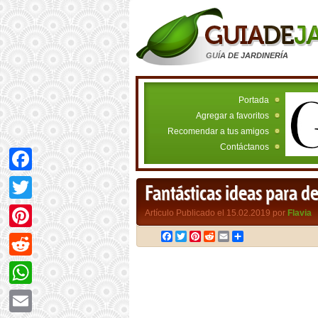
GUÍA DE JARDINERÍA
Portada
Agregar a favoritos
Recomendar a tus amigos
Contáctanos
Facebook
Fantásticas ideas para de
Twitter
Artículo Publicado el 15.02.2019 por
Flavia
Facebook
Twitter
Pinterest
Reddit
Email
Compartir
Pinterest
Reddit
WhatsApp