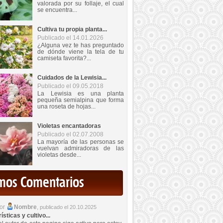
valorada por su follaje, el cual
se encuentra...
Cultiva tu propia planta...
Publicado el 14.01.2026
¿Alguna vez te has preguntado
de dónde viene la tela de tu
camiseta favorita?...
Cuidados de la Lewisia...
Publicado el 09.05.2018
La Lewisia es una planta
pequeña semialpina que forma
una roseta de hojas...
Violetas encantadoras
Publicado el 02.07.2008
La mayoría de las personas se
vuelvan admiradoras de las
violetas desde...
imos Comentarios
por
Nombre
,
publicado el 20.10.2025
sticas y cultivo...