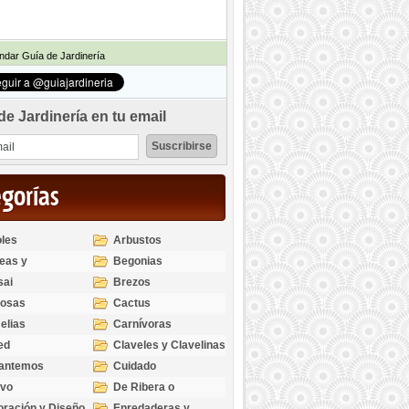
dar Guía de Jardinería
de Jardinería en tu email
egorías
les
Arbustos
eas y
Begonias
odendros
sai
Brezos
bosas
Cactus
elias
Carnívoras
ed
Claveles y Clavelinas
santemos
Cuidado
ivo
De Ribera o
Palustres
ración y Diseño
Enredaderas y