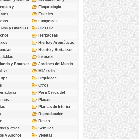
cubresuelos
nques y
Fitopatología
ticas
antes
Frutales
sias
Fungicidas
nios y Gitanillas
Glosario
echos
Herbaceas
scos
Hierbas Aromáticas
ensias
Huerto y Hortalizas
cticidas
Insectos
ineria y Botánica
Jardines del Mundo
ieza
Mi Jardin
 Tips
Orquídeas
s
Otros
genadoras
Para Cerca del
Estanque
ennes
Plagas
tas
Plantas de Interior
a
Reproducción
go
Rosas
dos y otros
Semillas
as
os y Abonos
Violetas