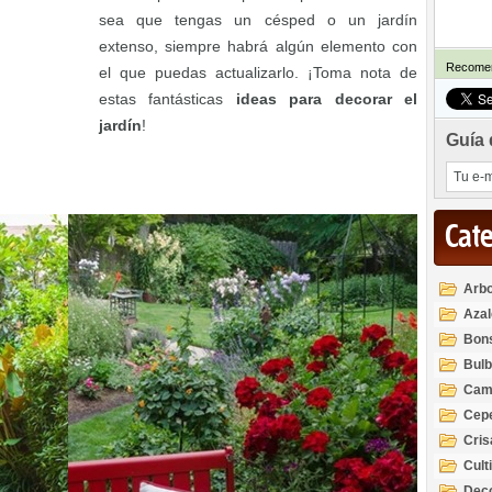
sea que tengas un césped o un jardín
extenso, siempre habrá algún elemento con
Recomen
el que puedas actualizarlo. ¡Toma nota de
estas fantásticas
ideas para decorar el
jardín
!
Guía 
Cat
Arbo
Azal
Rod
Bon
Bul
Cam
Cep
Cri
Cult
Deco