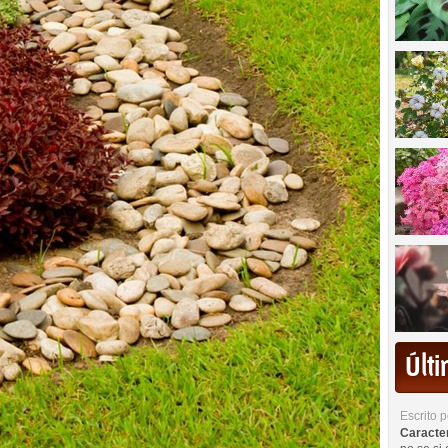
Últ
Escrito 
Caracterí