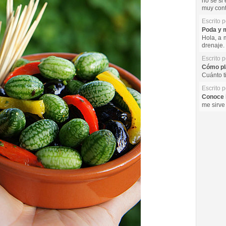
no se si 
muy cont
Escrito 
Poda y m
Hola, a 
drenaje. 
Escrito 
Cómo pla
Cuánto t
Escrito 
Conoce l
me sirve