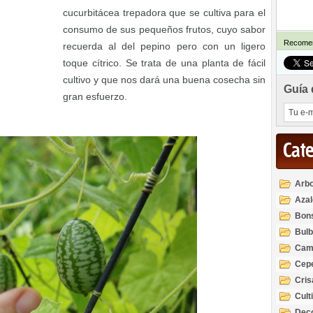
cucurbitácea trepadora que se cultiva para el
consumo de sus pequeños frutos, cuyo sabor
Recomen
recuerda al del pepino pero con un ligero
toque cítrico. Se trata de una planta de fácil
cultivo y que nos dará una buena cosecha sin
Guía 
gran esfuerzo.
Cat
Arbo
Azal
Rod
Bon
Bul
Cam
Cep
Cri
Cult
Deco