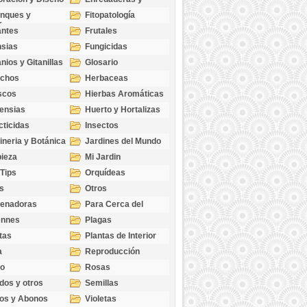
cubresuelos
nques y
Fitopatología
ticas
antes
Frutales
sias
Fungicidas
nios y Gitanillas
Glosario
echos
Herbaceas
scos
Hierbas Aromáticas
ensias
Huerto y Hortalizas
cticidas
Insectos
ineria y Botánica
Jardines del Mundo
ieza
Mi Jardin
 Tips
Orquídeas
s
Otros
genadoras
Para Cerca del
Estanque
ennes
Plagas
tas
Plantas de Interior
a
Reproducción
go
Rosas
dos y otros
Semillas
as
os y Abonos
Violetas