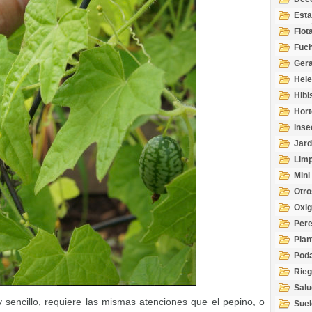
Esta
Acuá
Flot
Fuch
Gera
Hel
Hibi
Hort
Inse
Jard
Limp
Mini
Otro
Oxi
Per
Plan
Pod
Rie
Salu
tem
y sencillo, requiere las mismas atenciones que el pepino, o
Suel