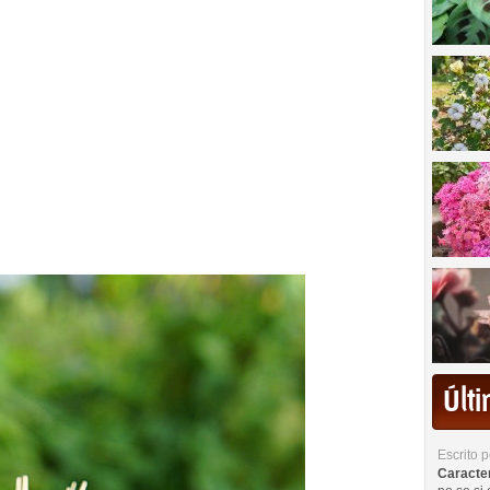
Últ
Escrito 
Caracterí