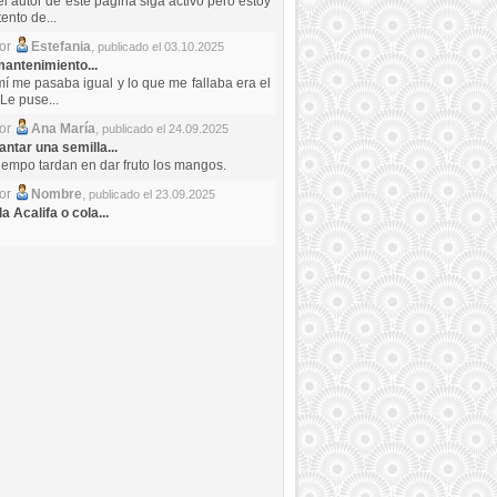
el autor de este pagina siga activo pero estoy
ento de...
por
Estefania
,
publicado el 03.10.2025
antenimiento...
mí me pasaba igual y lo que me fallaba era el
Le puse...
por
Ana María
,
publicado el 24.09.2025
ntar una semilla...
iempo tardan en dar fruto los mangos.
por
Nombre
,
publicado el 23.09.2025
a Acalifa o cola...