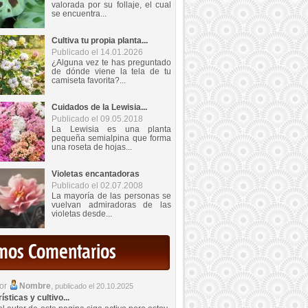
valorada por su follaje, el cual
se encuentra...
Cultiva tu propia planta...
Publicado el 14.01.2026
¿Alguna vez te has preguntado
de dónde viene la tela de tu
camiseta favorita?...
Cuidados de la Lewisia...
Publicado el 09.05.2018
La Lewisia es una planta
pequeña semialpina que forma
una roseta de hojas...
Violetas encantadoras
Publicado el 02.07.2008
La mayoría de las personas se
vuelvan admiradoras de las
violetas desde...
imos Comentarios
por
Nombre
,
publicado el 20.10.2025
sticas y cultivo...