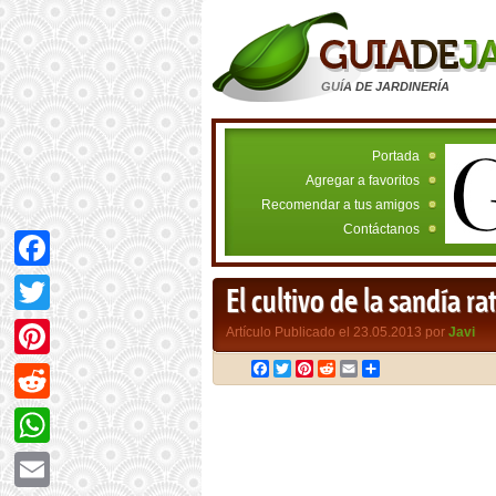
GUÍA DE JARDINERÍA
Portada
Agregar a favoritos
Recomendar a tus amigos
Contáctanos
Facebook
El cultivo de la sandía 
Twitter
Artículo Publicado el 23.05.2013 por
Javi
Facebook
Twitter
Pinterest
Reddit
Email
Compartir
Pinterest
Reddit
WhatsApp