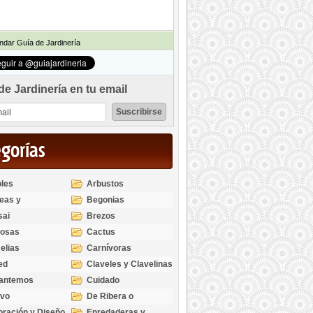
dar Guía de Jardinería
de Jardinería en tu email
egorías
les
Arbustos
eas y
Begonias
odendros
sai
Brezos
bosas
Cactus
elias
Carnívoras
ed
Claveles y Clavelinas
santemos
Cuidado
ivo
De Ribera o
Palustres
ración y Diseño
Enredaderas y