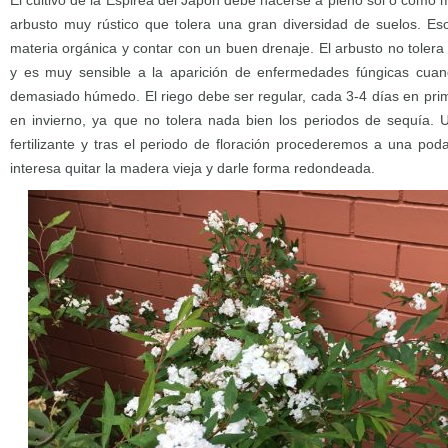
El cultivo de la Espirea del Japón debe hacerse a pleno sol o como
arbusto muy rústico que tolera una gran diversidad de suelos. Es
materia orgánica y contar con un buen drenaje. El arbusto no toler
y es muy sensible a la aparición de enfermedades fúngicas cua
demasiado húmedo. El riego debe ser regular, cada 3-4 días en pri
en invierno, ya que no tolera nada bien los periodos de sequía. 
fertilizante y tras el periodo de floración procederemos a una pod
interesa quitar la madera vieja y darle forma redondeada.