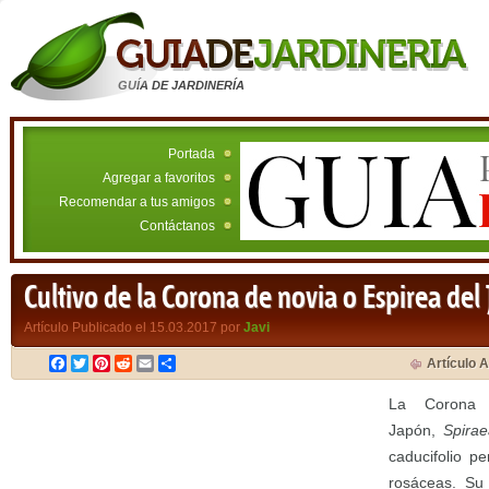
GUÍA DE JARDINERÍA
Portada
Agregar a favoritos
Recomendar a tus amigos
Contáctanos
Cultivo de la Corona de novia o Espirea del
Artículo Publicado el 15.03.2017 por
Javi
Facebook
Twitter
Pinterest
Reddit
Email
Compartir
Artículo A
La Corona 
Japón,
Spira
caducifolio pe
rosáceas. Su 