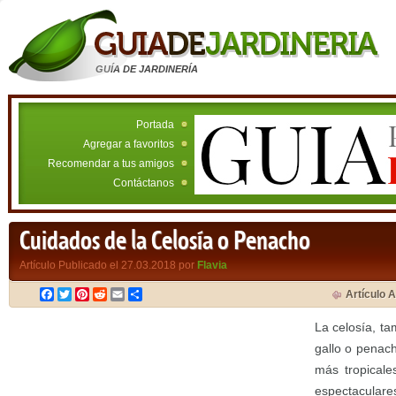
GUÍA DE JARDINERÍA
Portada
Agregar a favoritos
Recomendar a tus amigos
Contáctanos
Cuidados de la Celosía o Penacho
Artículo Publicado el 27.03.2018 por
Flavia
Facebook
Twitter
Pinterest
Reddit
Email
Compartir
Artículo A
La celosía, t
gallo o penach
más tropicale
espectaculare