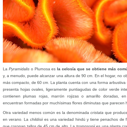
La
Pyramidalis
o Plumosa es
la celosía que se obtiene más co
y, a menudo, puede alcanzar una altura de 90 cm. En el hogar, no o
más compacto, de 60 cm. La planta cuenta con una forma arbustiva c
presenta hojas ovales, ligeramente puntiagudas de color verde inte
contienen plumas rojas, marrón rojizas o amarillo doradas, 
encuentran formadas por muchísimas flores diminutas que parecen 
Otra variedad menos común es la denominada
cristata
que produce 
en verano. La
childisii
es una variedad hindú y tiene penachos de flo
que coronan tallos de 45 cm de alto. La
trompsonii
es una planta co