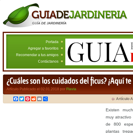
GUÍA DE JARDINERÍA
Portada
Agregar a favoritos
Recomendar a tus amigos
Contáctanos
¿Cuáles son los cuidados del ficus? ¡Aquí te
Artículo Publicado el 02.01.2018 por
Flavia
Facebook
Twitter
Pinterest
Reddit
Email
Compartir
Artículo A
Existen much
muy atractivo
de 800 espec
plantas trepa