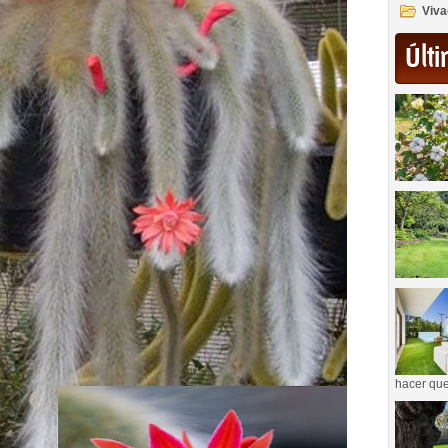
Viva
Últi
hacer que