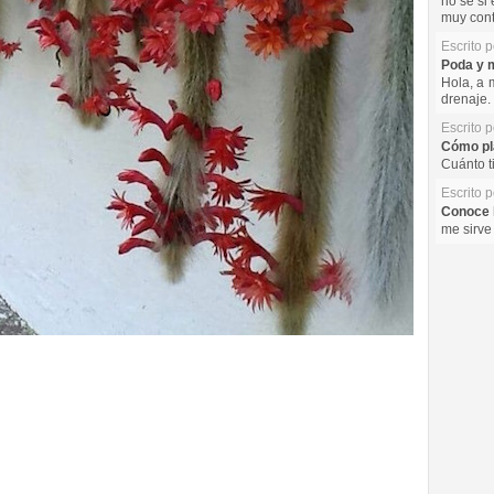
no se si 
muy cont
Escrito 
Poda y m
Hola, a 
drenaje. 
Escrito 
Cómo pla
Cuánto t
Escrito 
Conoce l
me sirve