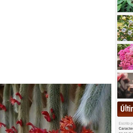
Últ
Escrito 
Caracterí