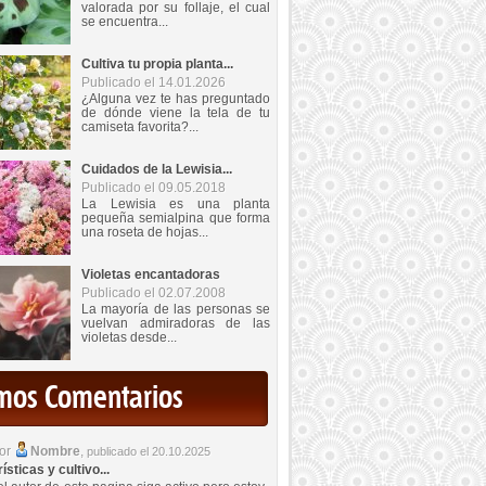
valorada por su follaje, el cual
se encuentra...
Cultiva tu propia planta...
Publicado el 14.01.2026
¿Alguna vez te has preguntado
de dónde viene la tela de tu
camiseta favorita?...
Cuidados de la Lewisia...
Publicado el 09.05.2018
La Lewisia es una planta
pequeña semialpina que forma
una roseta de hojas...
Violetas encantadoras
Publicado el 02.07.2008
La mayoría de las personas se
vuelvan admiradoras de las
violetas desde...
imos Comentarios
por
Nombre
,
publicado el 20.10.2025
sticas y cultivo...