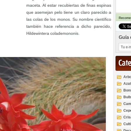
maceta. Al estar recubiertas de finas espinas
que asemejan pelo tiene un claro parecido a
Recomen
las colas de los monos. Su nombre científico
también hace referencia a dicho parecido,
Hildewintera colademononis.
Guía 
Cat
Arbo
Azal
Rod
Bon
Bul
Cam
Cep
Cri
Cult
Deco