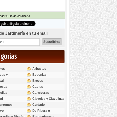
dar Guía de Jardinería
de Jardinería en tu email
egorías
les
Arbustos
eas y
Begonias
odendros
sai
Brezos
bosas
Cactus
elias
Carnívoras
ed
Claveles y Clavelinas
santemos
Cuidado
ivo
De Ribera o
Palustres
ración y Diseño
Enredaderas y