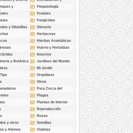
cubresuelos
nques y
Fitopatología
ticas
antes
Frutales
sias
Fungicidas
nios y Gitanillas
Glosario
echos
Herbaceas
scos
Hierbas Aromáticas
ensias
Huerto y Hortalizas
cticidas
Insectos
ineria y Botánica
Jardines del Mundo
ieza
Mi Jardin
 Tips
Orquídeas
s
Otros
genadoras
Para Cerca del
Estanque
ennes
Plagas
tas
Plantas de Interior
a
Reproducción
go
Rosas
dos y otros
Semillas
as
os y Abonos
Violetas