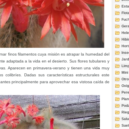
Esta
Acuá
Flot
Fuch
Gera
Hel
Hibi
Hort
Inse
mar finos filamentos cuya misión es atrapar la humedad del
Jard
te adaptada a la vida en el desierto. Sus flores tubulares y
Limp
ivas. Aparecen en primavera-verano y tienen una vida muy
Mini
s colibríes. Dadas sus características estructurales este
Otro
antes principalmente para aprovechar esa vistosa caída de
Oxi
Per
Plan
Pod
Rie
Salu
tem
Suel