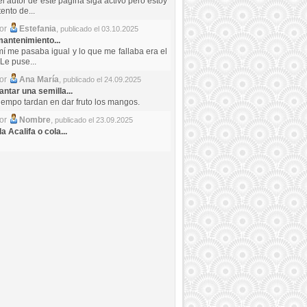
el autor de este pagina siga activo pero estoy
ento de...
por
Estefania
,
publicado el 03.10.2025
antenimiento...
mí me pasaba igual y lo que me fallaba era el
Le puse...
por
Ana María
,
publicado el 24.09.2025
ntar una semilla...
iempo tardan en dar fruto los mangos.
por
Nombre
,
publicado el 23.09.2025
a Acalifa o cola...