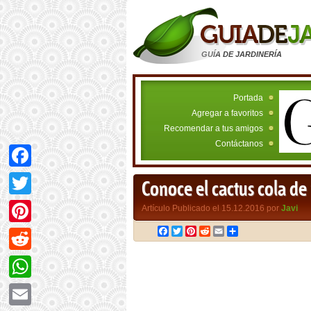
GUÍA DE JARDINERÍA
Portada
Agregar a favoritos
Recomendar a tus amigos
Contáctanos
Facebook
Conoce el cactus cola d
Twitter
Artículo Publicado el 15.12.2016 por
Javi
Facebook
Twitter
Pinterest
Reddit
Email
Compartir
Pinterest
Reddit
WhatsApp