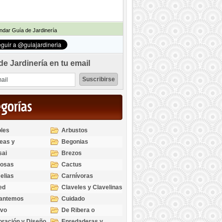
dar Guía de Jardinería
de Jardinería en tu email
egorías
les
Arbustos
eas y
Begonias
odendros
sai
Brezos
bosas
Cactus
elias
Carnívoras
ed
Claveles y Clavelinas
santemos
Cuidado
ivo
De Ribera o
Palustres
ración y Diseño
Enredaderas y