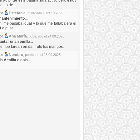
el autor de este pagina siga activo pero estoy
ento de...
por
Estefania
,
publicado el 03.10.2025
antenimiento...
mí me pasaba igual y lo que me fallaba era el
Le puse...
por
Ana María
,
publicado el 24.09.2025
ntar una semilla...
iempo tardan en dar fruto los mangos.
por
Nombre
,
publicado el 23.09.2025
a Acalifa o cola...