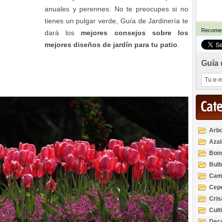
anuales y perennes. No te preocupes si no
tienes un pulgar verde, Guía de Jardinería te
Recomen
dará los
mejores consejos sobre los
mejores diseños de jardín para tu patio
.
Guía 
Cat
Arbo
Azal
Rod
Bon
Bul
Cam
Cep
Cri
Cult
Deco