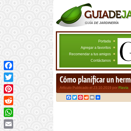
GUÍA DE JARDINERÍA
Portada
Agregar a favoritos
Recomendar a tus amigos
Contáctanos
Facebook
Cómo planificar un hermo
Twitter
Artículo Publicado el 23.10.2019 por
Flavia
Facebook
Twitter
Pinterest
Reddit
Email
Compartir
Pinterest
Reddit
WhatsApp