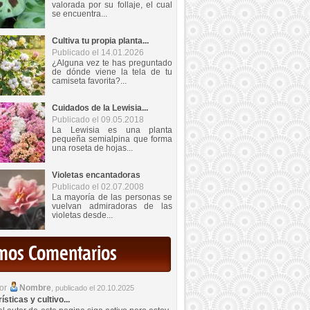
valorada por su follaje, el cual
se encuentra...
Cultiva tu propia planta...
Publicado el 14.01.2026
¿Alguna vez te has preguntado
de dónde viene la tela de tu
camiseta favorita?...
Cuidados de la Lewisia...
Publicado el 09.05.2018
La Lewisia es una planta
pequeña semialpina que forma
una roseta de hojas...
Violetas encantadoras
Publicado el 02.07.2008
La mayoría de las personas se
vuelvan admiradoras de las
violetas desde...
imos Comentarios
por
Nombre
,
publicado el 20.10.2025
sticas y cultivo...