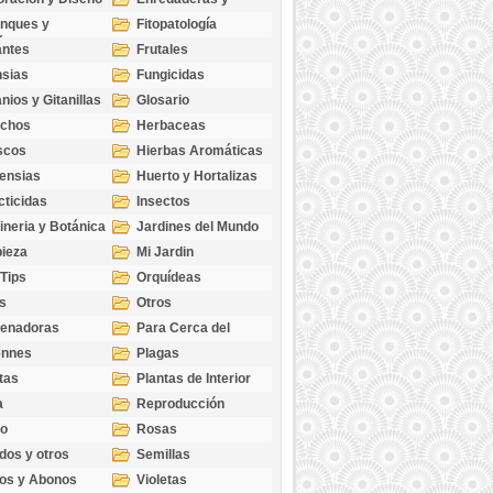
cubresuelos
nques y
Fitopatología
ticas
antes
Frutales
sias
Fungicidas
nios y Gitanillas
Glosario
echos
Herbaceas
scos
Hierbas Aromáticas
ensias
Huerto y Hortalizas
cticidas
Insectos
ineria y Botánica
Jardines del Mundo
ieza
Mi Jardin
 Tips
Orquídeas
s
Otros
genadoras
Para Cerca del
Estanque
ennes
Plagas
tas
Plantas de Interior
a
Reproducción
go
Rosas
dos y otros
Semillas
as
os y Abonos
Violetas