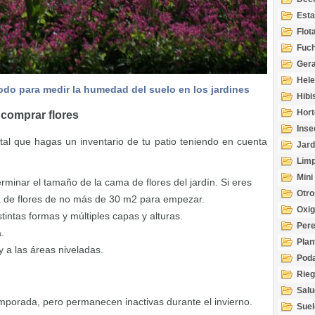
Esta
Acuá
Flot
Fuch
Gera
Hel
do para medir la humedad del suelo en los jardines
Hibi
Hort
 comprar flores
Inse
al que hagas un inventario de tu patio teniendo en cuenta
Jard
Limp
Mini
rminar el tamaño de la cama de flores del jardín. Si eres
Otro
a de flores de no más de 30 m2 para empezar.
Oxi
intas formas y múltiples capas y alturas.
Per
.
Plan
y a las áreas niveladas.
Pod
Rie
Salu
mporada, pero permanecen inactivas durante el invierno.
tem
Suel