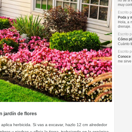
no se si 
muy cont
Escrito 
Poda y m
Hola, a 
drenaje. 
Escrito 
Cómo pla
Cuánto t
Escrito 
Conoce l
me sirve
 jardín de flores
 aplica herbicida. Si vas a excavar, hazlo 12 cm alrededor
ros y piedras y afloja la tierra, trabajando en la orgánica