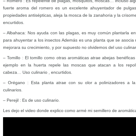
– Romero : Es repelente de plagas, mosquitos, moscas… incluso algo
fuerte aroma del romero es un excelente ahuyentador de pulg
propiedades antisépticas, aleja la mosca de la zanahoria y la crisomel
encurtidos.
– Albahaca: Nos ayuda con las plagas, es muy común plantarla ent
para ahuyentar a los insectos Además es una planta que se asocia m
mejorara su crecimiento, y por supuesto no olvidemos del uso culinar
– Tomillo : El tomillo como otras aromáticas atrae abejas benéficas
ejemplo en la huerta repele las moscas que atacan a los repoll
cabeza… Uso culinario , encurtidos.
– Orégano : Esta planta atrae con su olor a polinizadores a l
culinarios.
– Perejil : Es de uso culinario.
Les dejo el video donde explico como armé mi semillero de aromátic