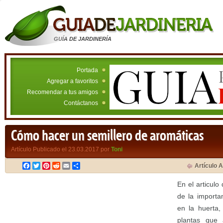
GUÍA DE JARDINERÍA
Portada
Agregar a favoritos
Recomendar a tus amigos
Contáctanos
Cómo hacer un semillero de aromáticas
Artículo Publicado el 23.03.2017 por
Toni
Facebook
Twitter
Pinterest
Reddit
Email
Compartir
Artículo A
En el articulo
de la importa
en la huerta
plantas que 