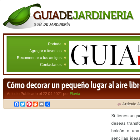
GUÍA DE JARDINERÍA
Portada
Agregar a favoritos
Recomendar a tus amigos
Contáctanos
Cómo decorar un pequeño lugar al aire libr
Artículo Publicado el 22.04.2021 por
Flavia
Facebook
Twitter
Pinterest
Reddit
Email
Compartir
Artículo A
Si tienes un
p
deseas transf
balcón o una
sencillas ide