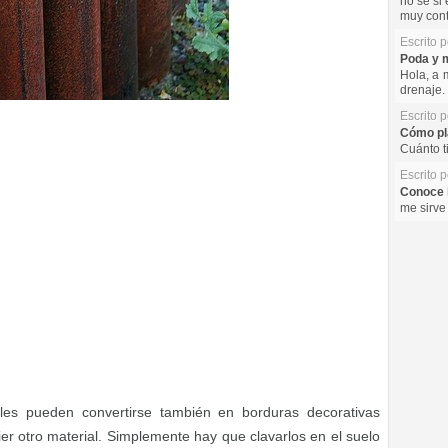
no se si 
muy cont
Escrito 
Poda y m
Hola, a 
drenaje. 
Escrito 
Cómo pla
Cuánto t
Escrito 
Conoce l
me sirve
ales pueden convertirse también en borduras decorativas
er otro material. Simplemente hay que clavarlos en el suelo