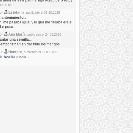
el autor de este pagina siga activo pero estoy
ento de...
por
Estefania
,
publicado el 03.10.2025
antenimiento...
mí me pasaba igual y lo que me fallaba era el
Le puse...
por
Ana María
,
publicado el 24.09.2025
ntar una semilla...
iempo tardan en dar fruto los mangos.
por
Nombre
,
publicado el 23.09.2025
a Acalifa o cola...