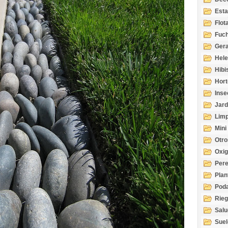
Esta
Acuá
Flot
Fuch
Gera
Hel
Hibi
Hort
Inse
Jard
Limp
Mini
Otro
Oxi
Per
Plan
Pod
Rie
Salu
tem
Suel