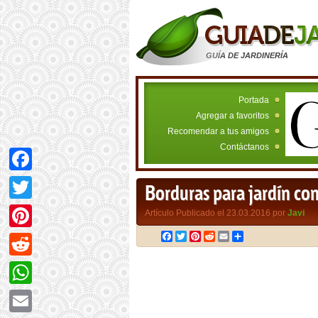
GUÍA DE JARDINERÍA
Portada
Agregar a favoritos
Recomendar a tus amigos
Contáctanos
Facebook
Borduras para jardín con
Twitter
Artículo Publicado el 23.03.2016 por
Javi
Facebook
Twitter
Pinterest
Reddit
Email
Compartir
Pinterest
Reddit
WhatsApp