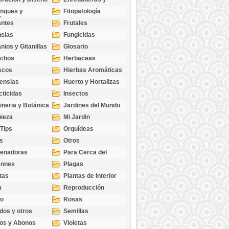
cubresuelos
nques y
Fitopatología
ticas
antes
Frutales
sias
Fungicidas
nios y Gitanillas
Glosario
echos
Herbaceas
scos
Hierbas Aromáticas
ensias
Huerto y Hortalizas
cticidas
Insectos
ineria y Botánica
Jardines del Mundo
ieza
Mi Jardin
 Tips
Orquídeas
s
Otros
genadoras
Para Cerca del
Estanque
ennes
Plagas
tas
Plantas de Interior
a
Reproducción
go
Rosas
dos y otros
Semillas
as
os y Abonos
Violetas