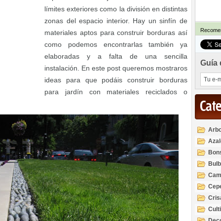
límites exteriores como la división en distintas
zonas del espacio interior. Hay un sinfín de
Recomen
materiales aptos para construir borduras así
como podemos encontrarlas también ya
elaboradas y a falta de una sencilla
Guía 
instalación. En este post queremos mostraros
ideas para que podáis construir borduras
para jardín con materiales reciclados o
Cat
Arbo
Azal
Rod
Bon
Bul
Cam
Cep
Cri
Cult
Deco