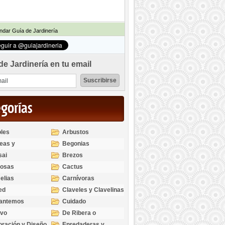
dar Guía de Jardinería
de Jardinería en tu email
egorías
les
Arbustos
eas y
Begonias
odendros
sai
Brezos
bosas
Cactus
elias
Carnívoras
ed
Claveles y Clavelinas
santemos
Cuidado
ivo
De Ribera o
Palustres
ración y Diseño
Enredaderas y