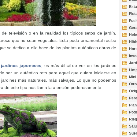
Esta
Acuá
Flot
Fuch
Gera
de televisión o en la realidad los típicos setos de jardín,
Hel
arece que no sean vegetales. Esta poda ornamental recibe
Hibi
que se dedica a ella hace de las plantas auténticas obras de
Hort
Inse
Jard
s
jardines japoneses
, es más difícil de ver en los jardines
Limp
e ser un auténtico reto para aquel que quiera iniciarse en
Mini
s jardines más naturales, más salvajes. Lo que no podemos
Otro
 de este tipo nos llama la atención poderosamente.
Oxi
Per
Plan
Pod
Rie
Salu
tem
Suel