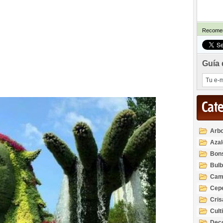
Recomen
Guía 
Cat
Arbo
Azal
Rod
Bon
Bul
Cam
Cep
Cri
Cult
Deco