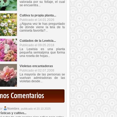
valorada por su follaje, el cual
se encuentra...
Cultiva tu propia planta...
Publicado el 14.01.2026
¿Alguna vez te has preguntado
de dónde viene la tela de tu
camiseta favorita?...
Cuidados de la Lewisia...
Publicado el 09.05.2018
La Lewisia es una planta
pequeña semialpina que forma
una roseta de hojas...
Violetas encantadoras
Publicado el 02.07.2008
La mayoría de las personas se
vuelvan admiradoras de las
violetas desde...
imos Comentarios
por
Nombre
,
publicado el 20.10.2025
sticas y cultivo...