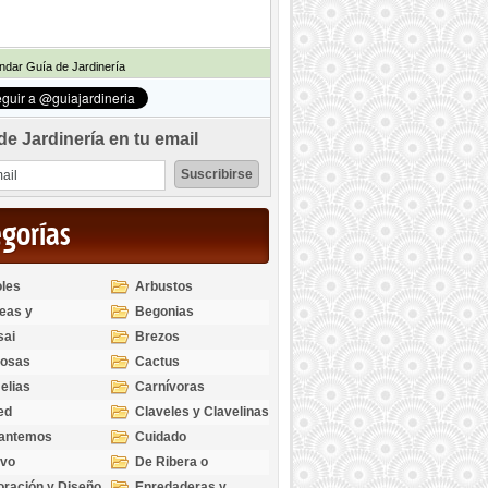
dar Guía de Jardinería
de Jardinería en tu email
egorías
les
Arbustos
eas y
Begonias
odendros
sai
Brezos
bosas
Cactus
elias
Carnívoras
ed
Claveles y Clavelinas
santemos
Cuidado
ivo
De Ribera o
Palustres
ración y Diseño
Enredaderas y