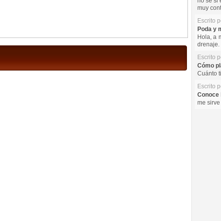
no se si 
muy cont
Escrito 
Poda y m
Hola, a 
drenaje. 
Escrito 
Cómo pla
Cuánto t
Escrito 
Conoce l
me sirve