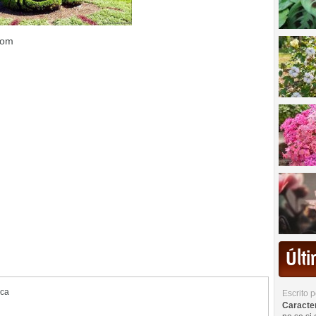
com
Últ
ica
Escrito 
Caracterí