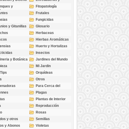
cubresuelos
nques y
Fitopatología
ticas
antes
Frutales
sias
Fungicidas
nios y Gitanillas
Glosario
echos
Herbaceas
scos
Hierbas Aromáticas
ensias
Huerto y Hortalizas
cticidas
Insectos
ineria y Botánica
Jardines del Mundo
ieza
Mi Jardin
 Tips
Orquídeas
s
Otros
genadoras
Para Cerca del
Estanque
ennes
Plagas
tas
Plantas de Interior
a
Reproducción
go
Rosas
dos y otros
Semillas
as
os y Abonos
Violetas