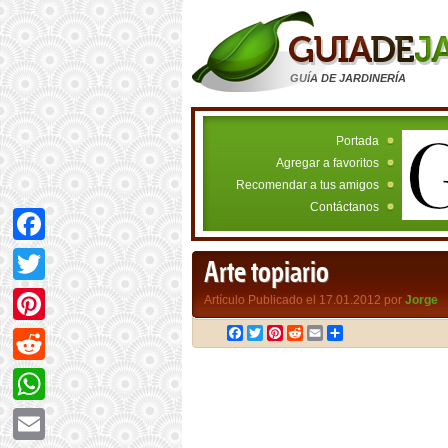
GUÍA DE JARDINERÍA
Portada
Agregar a favoritos
Recomendar a tus amigos
Contáctanos
Facebook
Arte topiario
Twitter
Artículo Publicado el 17.01.2012 por
Jorge
Facebook
Twitter
Pinterest
Reddit
Email
Compartir
Pinterest
Reddit
WhatsApp