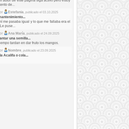
el autor de este pagina siga activo pero estoy
ento de...
por
Estefania
,
publicado el 03.10.2025
antenimiento...
mí me pasaba igual y lo que me fallaba era el
Le puse...
por
Ana María
,
publicado el 24.09.2025
ntar una semilla...
iempo tardan en dar fruto los mangos.
por
Nombre
,
publicado el 23.09.2025
a Acalifa o cola...