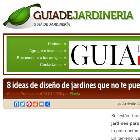
GUÍA DE JARDINERÍA
Portada
Agregar a favoritos
Recomendar a tus amigos
Contáctanos
8 ideas de diseño de jardines que no te pu
Artículo Publicado el 24.01.2020 por
Flavia
Facebook
Twitter
Pinterest
Reddit
Email
Compartir
Artículo A
Si estás bu
jardines
para 
tu patio actua
un terreno va