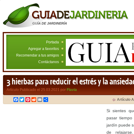
GUÍA DE JARDINERÍA
Portada
Agregar a favoritos
Recomendar a tus amigos
Contáctanos
3 hierbas para reducir el estrés y la ansieda
Artículo Publicado el 25.03.2021 por
Flavia
Facebook
Twitter
Pinterest
Reddit
Email
Compartir
Artículo A
Si sientes qu
pasar tiempo a
jardín puede 
de relajars