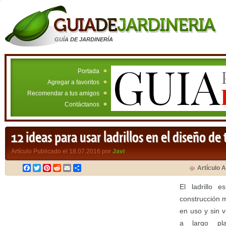
GUÍA DE JARDINERÍA
Portada
Agregar a favoritos
Recomendar a tus amigos
Contáctanos
12 ideas para usar ladrillos en el diseño de 
Artículo Publicado el 18.07.2016 por
Javi
Facebook
Twitter
Pinterest
Reddit
Email
Compartir
Artículo A
El ladrillo 
construcción 
en uso y sin 
a largo pl