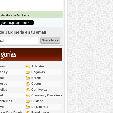
dar Guía de Jardinería
de Jardinería en tu email
egorías
les
Arbustos
eas y
Begonias
odendros
sai
Brezos
bosas
Cactus
elias
Carnívoras
ed
Claveles y Clavelinas
santemos
Cuidado
ivo
De Ribera o
Palustres
ración y Diseño
Enredaderas y