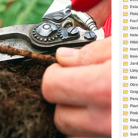
Esta
Acuá
Flot
Fuch
Gera
Hel
Hibi
Hort
Inse
Jard
Limp
Mini
Otro
Oxi
Per
Plan
Pod
Rie
Salu
tem
Suel