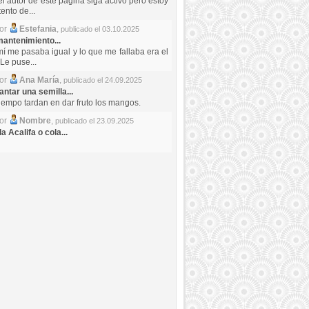
el autor de este pagina siga activo pero estoy
ento de...
por
Estefania
,
publicado el 03.10.2025
antenimiento...
mí me pasaba igual y lo que me fallaba era el
Le puse...
por
Ana María
,
publicado el 24.09.2025
ntar una semilla...
iempo tardan en dar fruto los mangos.
por
Nombre
,
publicado el 23.09.2025
a Acalifa o cola...