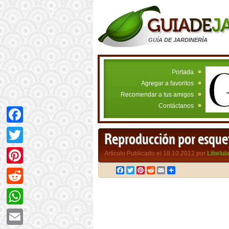
GUÍA DE JARDINERÍA
Portada
Agregar a favoritos
Recomendar a tus amigos
Contáctanos
Facebook
Reproducción por esquej
Twitter
Artículo Publicado el 18.10.2012 por
Libelul
Facebook
Twitter
Pinterest
Reddit
Email
Compartir
Pinterest
Reddit
WhatsApp