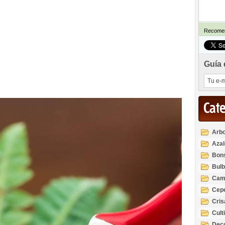
Recomen
Guía 
Cat
Arbo
Azal
Rod
Bon
Bul
Cam
Cep
Cri
Cult
Deco