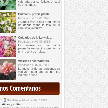
valorada por su follaje, el cual
se encuentra...
Cultiva tu propia planta...
Publicado el 14.01.2026
¿Alguna vez te has preguntado
de dónde viene la tela de tu
camiseta favorita?...
Cuidados de la Lewisia...
Publicado el 09.05.2018
La Lewisia es una planta
pequeña semialpina que forma
una roseta de hojas...
Violetas encantadoras
Publicado el 02.07.2008
La mayoría de las personas se
vuelvan admiradoras de las
violetas desde...
imos Comentarios
por
Nombre
,
publicado el 20.10.2025
sticas y cultivo...