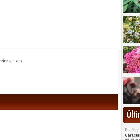
ccion asexual
Últ
Escrito 
Caracterí