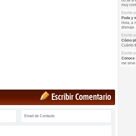
no se si 
muy cont
Escrito 
Poda y m
Hola, a 
drenaje. 
Escrito 
Cómo pla
Cuánto t
Escrito 
Conoce l
me sirve
Escribir Comentario