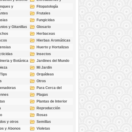
cubresuelos
nques y
Fitopatología
ticas
antes
Frutales
sias
Fungicidas
nios y Gitanillas
Glosario
echos
Herbaceas
scos
Hierbas Aromáticas
ensias
Huerto y Hortalizas
cticidas
Insectos
ineria y Botánica
Jardines del Mundo
ieza
Mi Jardin
 Tips
Orquídeas
s
Otros
genadoras
Para Cerca del
Estanque
ennes
Plagas
tas
Plantas de Interior
a
Reproducción
go
Rosas
dos y otros
Semillas
as
os y Abonos
Violetas