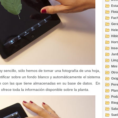
Esta
Acuá
Flot
Fuch
Gera
Hel
Hibi
Hort
Inse
Jard
Limp
Mini
uy sencillo, sólo hemos de tomar una fotografía de una hoja,
Otro
entificar sobre un fondo blanco y automáticamente el sistema
Oxi
n con las que tiene almacenadas en su base de datos. En
Per
ofrece toda la información disponible sobre la planta.
Plan
Pod
Rie
Salu
tem
Suel