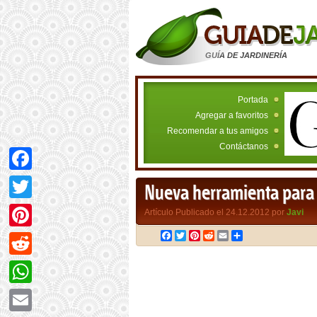
GUÍA DE JARDINERÍA
Portada
Agregar a favoritos
Recomendar a tus amigos
Contáctanos
Facebook
Nueva herramienta para i
Twitter
Artículo Publicado el 24.12.2012 por
Javi
Facebook
Twitter
Pinterest
Reddit
Email
Compartir
Pinterest
Reddit
WhatsApp