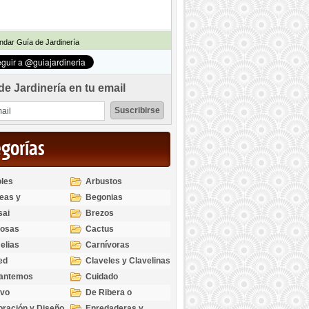
dar Guía de Jardinería
de Jardinería en tu email
egorías
les
Arbustos
eas y
Begonias
odendros
sai
Brezos
bosas
Cactus
elias
Carnívoras
ed
Claveles y Clavelinas
santemos
Cuidado
ivo
De Ribera o
Palustres
ración y Diseño
Enredaderas y