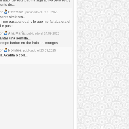
el autor de este pagina siga activo pero estoy
ento de...
por
Estefania
,
publicado el 03.10.2025
antenimiento...
mí me pasaba igual y lo que me fallaba era el
Le puse...
por
Ana María
,
publicado el 24.09.2025
ntar una semilla...
iempo tardan en dar fruto los mangos.
por
Nombre
,
publicado el 23.09.2025
a Acalifa o cola...