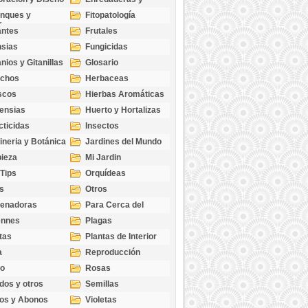
cubresuelos
nques y
Fitopatología
ticas
antes
Frutales
sias
Fungicidas
nios y Gitanillas
Glosario
echos
Herbaceas
scos
Hierbas Aromáticas
ensias
Huerto y Hortalizas
cticidas
Insectos
ineria y Botánica
Jardines del Mundo
ieza
Mi Jardin
 Tips
Orquídeas
s
Otros
genadoras
Para Cerca del
Estanque
ennes
Plagas
tas
Plantas de Interior
a
Reproducción
go
Rosas
dos y otros
Semillas
as
os y Abonos
Violetas