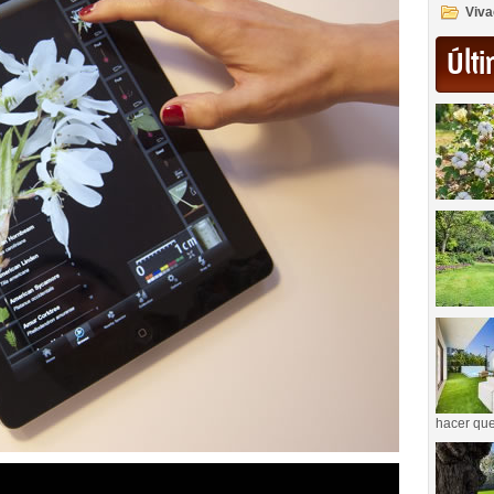
Viva
Últi
hacer que