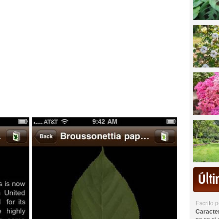
Últ
Escrito 
Caracterí