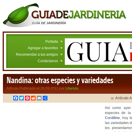
GUÍA DE JARDINERÍA
Portada
Agregar a favoritos
Recomendar a tus amigos
Contáctanos
Nandina: otras especies y variedades
Artículo Publicado el 26.09.2011 por
Libelula
Facebook
Twitter
Pinterest
Reddit
Email
Compartir
Artículo A
Así como ayer
especies de la
Cordiline
, hoy 
las variedades d
les presentamo