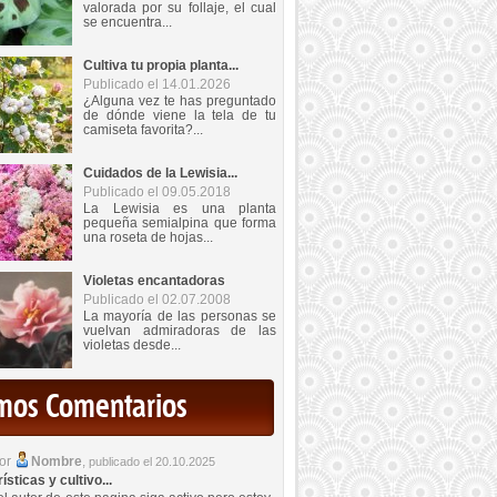
valorada por su follaje, el cual
se encuentra...
Cultiva tu propia planta...
Publicado el 14.01.2026
¿Alguna vez te has preguntado
de dónde viene la tela de tu
camiseta favorita?...
Cuidados de la Lewisia...
Publicado el 09.05.2018
La Lewisia es una planta
pequeña semialpina que forma
una roseta de hojas...
Violetas encantadoras
Publicado el 02.07.2008
La mayoría de las personas se
vuelvan admiradoras de las
violetas desde...
imos Comentarios
por
Nombre
,
publicado el 20.10.2025
sticas y cultivo...