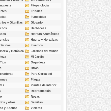
cubresuelos
nques y
Fitopatología
ticas
antes
Frutales
sias
Fungicidas
nios y Gitanillas
Glosario
echos
Herbaceas
scos
Hierbas Aromáticas
ensias
Huerto y Hortalizas
cticidas
Insectos
ineria y Botánica
Jardines del Mundo
ieza
Mi Jardin
 Tips
Orquídeas
s
Otros
genadoras
Para Cerca del
Estanque
ennes
Plagas
tas
Plantas de Interior
a
Reproducción
go
Rosas
dos y otros
Semillas
as
os y Abonos
Violetas