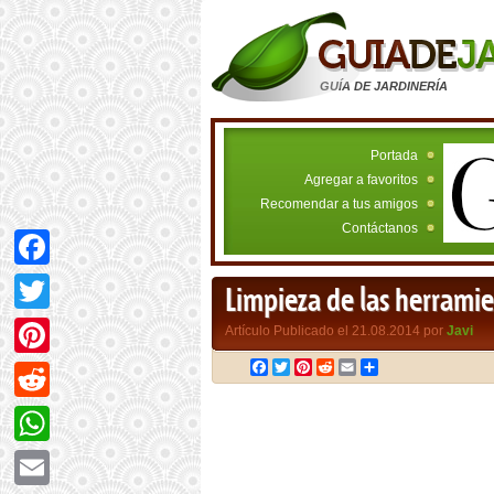
GUÍA DE JARDINERÍA
Portada
Agregar a favoritos
Recomendar a tus amigos
Contáctanos
Facebook
Limpieza de las herramie
Twitter
Artículo Publicado el 21.08.2014 por
Javi
Facebook
Twitter
Pinterest
Reddit
Email
Compartir
Pinterest
Reddit
WhatsApp