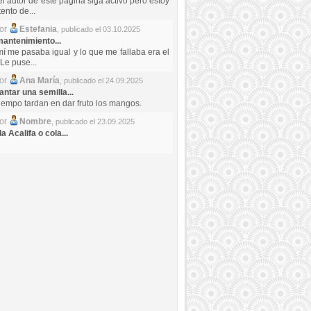
el autor de este pagina siga activo pero estoy
ento de...
por
Estefania
,
publicado el 03.10.2025
antenimiento...
mí me pasaba igual y lo que me fallaba era el
Le puse...
por
Ana María
,
publicado el 24.09.2025
ntar una semilla...
iempo tardan en dar fruto los mangos.
por
Nombre
,
publicado el 23.09.2025
a Acalifa o cola...