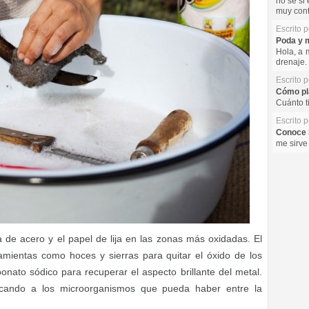
no se si 
muy cont
Escrito 
Poda y m
Hola, a 
drenaje. 
Escrito 
Cómo pla
Cuánto t
Escrito 
Conoce l
me sirve
 de acero y el papel de lija en las zonas más oxidadas. El
ramientas como hoces y sierras para quitar el óxido de los
nato sódico para recuperar el aspecto brillante del metal.
acando a los microorganismos que pueda haber entre la