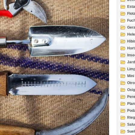
Esta
Acuá
Flot
Fuch
Gera
Hel
Hibi
Hort
Inse
Jard
Limp
Mini
Otro
Oxi
Per
Plan
Pod
Rie
Salu
tem
Suel