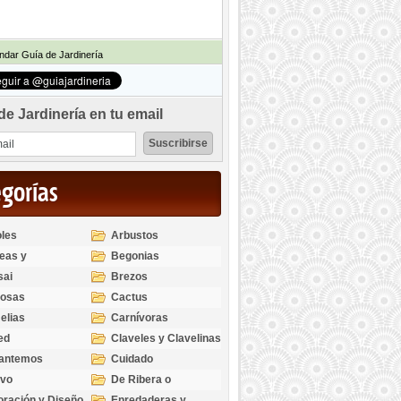
dar Guía de Jardinería
de Jardinería en tu email
egorías
les
Arbustos
eas y
Begonias
odendros
sai
Brezos
bosas
Cactus
elias
Carnívoras
ed
Claveles y Clavelinas
santemos
Cuidado
ivo
De Ribera o
Palustres
ración y Diseño
Enredaderas y