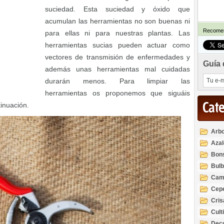
suciedad. Esta suciedad y óxido que
acumulan las herramientas no son buenas ni
Recomen
para ellas ni para nuestras plantas. Las
herramientas sucias pueden actuar como
vectores de transmisión de enfermedades y
Guía 
además unas herramientas mal cuidadas
durarán menos. Para limpiar las
herramientas os proponemos que siguáis
Cat
inuación.
Arbo
Azal
Rod
Bon
Bul
Cam
Cep
Cri
Cult
Deco