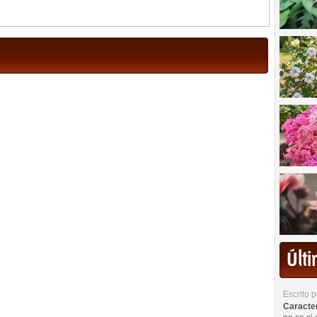
Últ
Escrito 
Caracterí