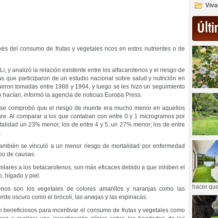
Viva
Últi
és del consumo de frutas y vegetales ricos en estos nutrientes o de
, y analizó la relación existente entre los alfacarotenos y el riesgo de
 que participaron de un estudio nacional sobre salud y nutrición en
ueron tomadas entre 1988 y 1994, y luego se les hizo un seguimiento
 hacían, informó la agencia de noticias Europa Press.
 y se comprobó que el riesgo de muerte era mucho menor en aquellos
re. Al comparar a los que contaban con entre 0 y 1 microgramos por
ortalidad un 23% menor; los de entre 4 y 5, un 27% menor; los de entre
.
 también se vinculó a un menor riesgo de mortalidad por enfermedad
ipo de causas.
milares a los betacarotenos, son más eficaces debido a que inhiben el
, hígado y piel.
hacer que
enos son los vegetales de colores amarillos y naranjas como las
erde oscuro como el brócoli, las arvejas y las espinacas.
n beneficiosos para incentivar el consumo de frutas y vegetales como