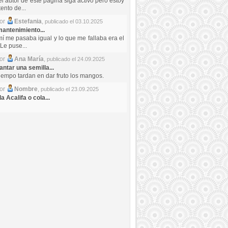
el autor de este pagina siga activo pero estoy
ento de...
por
Estefania
,
publicado el 03.10.2025
antenimiento...
mí me pasaba igual y lo que me fallaba era el
Le puse...
por
Ana María
,
publicado el 24.09.2025
ntar una semilla...
iempo tardan en dar fruto los mangos.
por
Nombre
,
publicado el 23.09.2025
a Acalifa o cola...