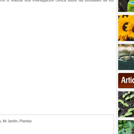
ron a realizar una investigación clínica sobre las bondades de los
Art
a
,
Mi Jardin
,
Plantas