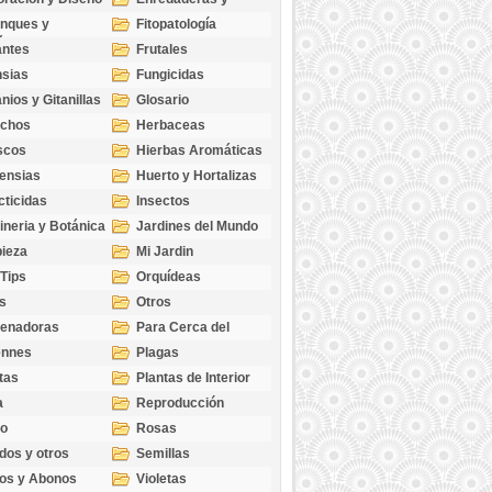
cubresuelos
nques y
Fitopatología
ticas
antes
Frutales
sias
Fungicidas
nios y Gitanillas
Glosario
echos
Herbaceas
scos
Hierbas Aromáticas
ensias
Huerto y Hortalizas
cticidas
Insectos
ineria y Botánica
Jardines del Mundo
ieza
Mi Jardin
 Tips
Orquídeas
s
Otros
genadoras
Para Cerca del
Estanque
ennes
Plagas
tas
Plantas de Interior
a
Reproducción
go
Rosas
dos y otros
Semillas
as
os y Abonos
Violetas