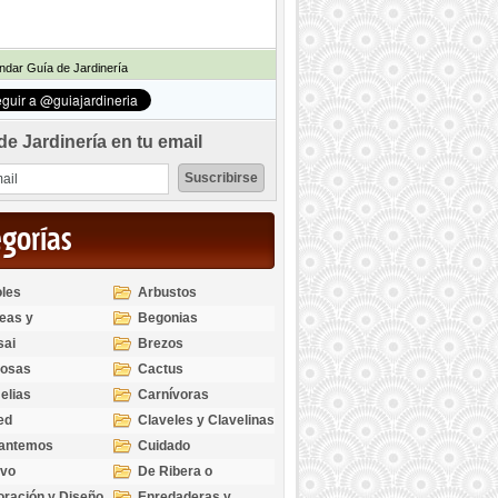
dar Guía de Jardinería
de Jardinería en tu email
egorías
les
Arbustos
eas y
Begonias
odendros
sai
Brezos
bosas
Cactus
elias
Carnívoras
ed
Claveles y Clavelinas
santemos
Cuidado
ivo
De Ribera o
Palustres
ración y Diseño
Enredaderas y