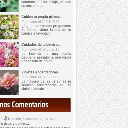
valorada por su follaje, el cual
se encuentra...
Cultiva tu propia planta...
Publicado el 14.01.2026
¿Alguna vez te has preguntado
de dónde viene la tela de tu
camiseta favorita?...
Cuidados de la Lewisia...
Publicado el 09.05.2018
La Lewisia es una planta
pequeña semialpina que forma
una roseta de hojas...
Violetas encantadoras
Publicado el 02.07.2008
La mayoría de las personas se
vuelvan admiradoras de las
violetas desde...
imos Comentarios
por
Nombre
,
publicado el 20.10.2025
sticas y cultivo...