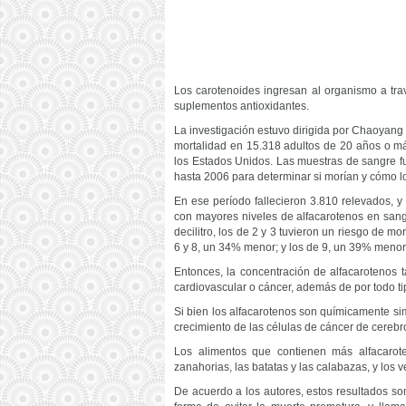
Los carotenoides ingresan al organismo a trav
suplementos antioxidantes.
La investigación estuvo dirigida por Chaoyang Li
mortalidad en 15.318 adultos de 20 años o más
los Estados Unidos. Las muestras de sangre f
hasta 2006 para determinar si morían y cómo lo
En ese período fallecieron 3.810 relevados,
con mayores niveles de alfacarotenos en sang
decilitro, los de 2 y 3 tuvieron un riesgo de m
6 y 8, un 34% menor; y los de 9, un 39% menor
Entonces, la concentración de alfacarotenos
cardiovascular o cáncer, además de por todo t
Si bien los alfacarotenos son químicamente si
crecimiento de las células de cáncer de cerebro
Los alimentos que contienen más alfacarot
zanahorias, las batatas y las calabazas, y los v
De acuerdo a los autores, estos resultados so