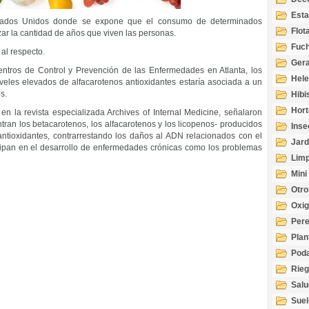
Esta
Estados Unidos donde se expone que el consumo de determinados
Acuá
Flot
zar la cantidad de años que viven las personas.
Fuch
al respecto.
Gera
entros de Control y Prevención de las Enfermedades en Atlanta, los
Hel
veles elevados de alfacarotenos antioxidantes estaría asociada a un
s.
Hibi
Hort
en la revista especializada Archives of Internal Medicine, señalaron
tran los betacarotenos, los alfacarotenos y los licopenos- producidos
Inse
ntioxidantes, contrarrestando los daños al ADN relacionados con el
Jard
icipan en el desarrollo de enfermedades crónicas como los problemas
Limp
Mini
Otro
Oxi
Per
Plan
Pod
Rie
Salu
tem
Suel