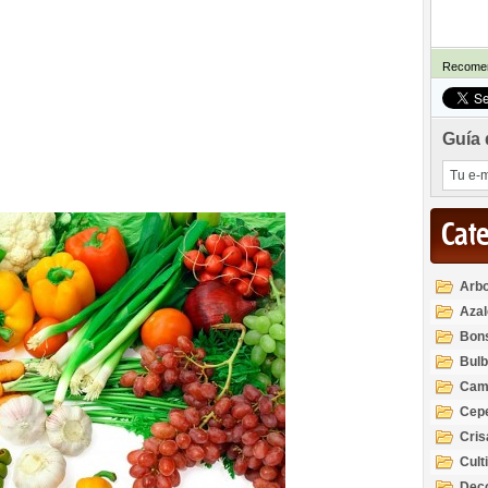
Recomen
Guía 
Cat
Arbo
Azal
Rod
Bon
Bul
Cam
Cep
Cri
Cult
Deco