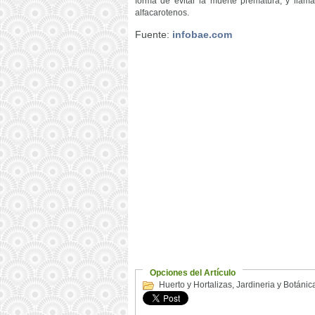
forma de evitar la muerte prematura, y llama
alfacarotenos.
Fuente:
infobae.com
Opciones del Artículo
Huerto y Hortalizas
,
Jardineria y Botánic