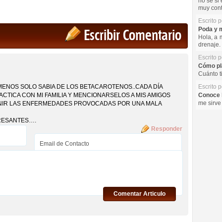
no se si 
muy cont
Escrito 
Poda y m
Escribir Comentario
Hola, a 
drenaje. 
Escrito 
Cómo pla
Cuánto t
 MENOS SOLO SABIA DE LOS BETACAROTENOS..CADA DÍA
Escrito 
TICA CON MI FAMILIA Y MENCIONARSELOS A MIS AMIGOS
Conoce l
me sirve
ENIR LAS ENFERMEDADES PROVOCADAS POR UNA MALA
ERESANTES….
Responder
Comentar Articulo