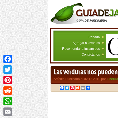
GUÍA DE JARDINERÍA
Portada
Agregar a favoritos
Recomendar a tus amigos
Contáctanos
Facebook
Las verduras nos pueden 
Twitter
Artículo Publicado el 02.12.2010 por
Libelul
Facebook
Twitter
Pinterest
Reddit
Email
Compartir
Pinterest
Reddit
WhatsApp