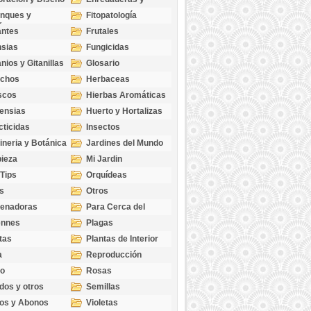
cubresuelos
nques y
Fitopatología
ticas
antes
Frutales
sias
Fungicidas
nios y Gitanillas
Glosario
echos
Herbaceas
scos
Hierbas Aromáticas
ensias
Huerto y Hortalizas
cticidas
Insectos
ineria y Botánica
Jardines del Mundo
ieza
Mi Jardin
 Tips
Orquídeas
s
Otros
genadoras
Para Cerca del
Estanque
ennes
Plagas
tas
Plantas de Interior
a
Reproducción
go
Rosas
dos y otros
Semillas
as
os y Abonos
Violetas