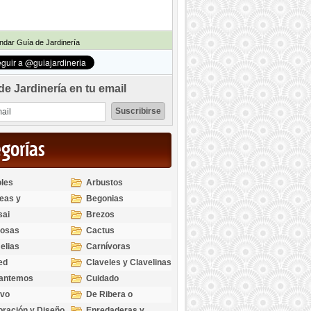
dar Guía de Jardinería
de Jardinería en tu email
egorías
les
Arbustos
eas y
Begonias
odendros
sai
Brezos
bosas
Cactus
elias
Carnívoras
ed
Claveles y Clavelinas
santemos
Cuidado
ivo
De Ribera o
Palustres
ración y Diseño
Enredaderas y