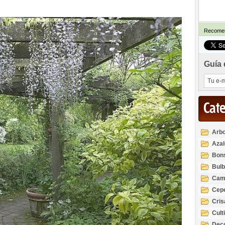
Recomen
Guía 
Cat
Arbo
Azal
Rod
Bon
Bul
Cam
Cep
Cri
Cult
Deco