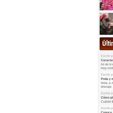
Últ
Escrito 
Caracterí
no se si 
muy cont
Escrito 
Poda y m
Hola, a 
drenaje. 
Escrito 
Cómo pla
Cuánto t
Escrito 
Conoce l