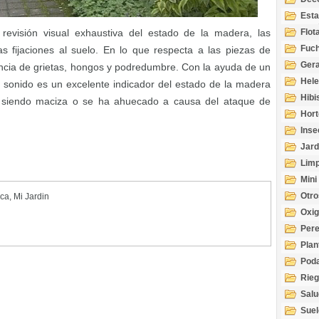
Esta
Acuá
revisión visual exhaustiva del estado de la madera, las
Flot
Fuch
 las fijaciones al suelo. En lo que respecta a las piezas de
Gera
ncia de grietas, hongos y podredumbre. Con la ayuda de un
Hel
l sonido es un excelente indicador del estado de la madera
Hibi
úa siendo maciza o se ha ahuecado a causa del ataque de
Hort
Inse
Jard
Limp
Mini
Otro
ica
,
Mi Jardin
Oxi
Per
Plan
Pod
Rie
Salu
tem
Suel