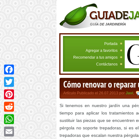
GUÍA DE JARDINERÍA
Portada
Agregar a favoritos
Recomendar a tus amigos
Contáctanos
Facebook
Cómo renovar o reparar 
Twitter
Artículo Publicado el 26.07.2013 por
Javi
,
Pinterest
Si tenemos en nuestro jardín una pé
tiempo para aplicar los tratamientos 
Reddit
sustituir las piezas que se encuentren
pérgola no soporte trepadoras, si es e
WhatsApp
trepadoras que escalan nuestra pérgola