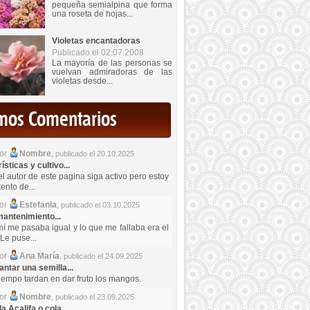
pequeña semialpina que forma
una roseta de hojas...
Violetas encantadoras
Publicado el 02.07.2008
La mayoría de las personas se
vuelvan admiradoras de las
violetas desde...
imos Comentarios
por
Nombre
,
publicado el 20.10.2025
sticas y cultivo...
el autor de este pagina siga activo pero estoy
ento de...
por
Estefania
,
publicado el 03.10.2025
antenimiento...
mí me pasaba igual y lo que me fallaba era el
Le puse...
por
Ana María
,
publicado el 24.09.2025
ntar una semilla...
iempo tardan en dar fruto los mangos.
por
Nombre
,
publicado el 23.09.2025
a Acalifa o cola...