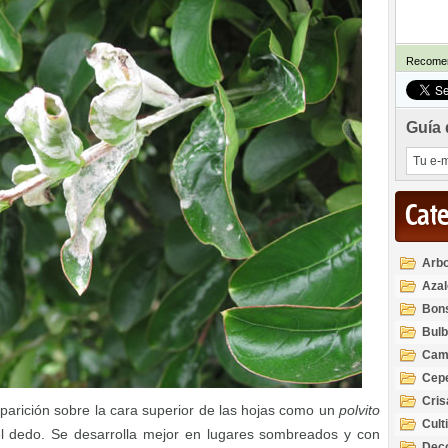
Recomen
Guía 
Cat
Arbo
Azal
Rod
Bon
Bul
Cam
Cep
Cri
a aparición sobre la cara superior de las hojas como un
polvito
Cult
l dedo. Se desarrolla mejor en lugares sombreados y con
Deco