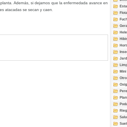
a planta. Además, si dejamos que la enfermedada avance en
Esta
tes atacadas se secan y caen.
Acuá
Flot
Fuch
Gera
Hel
Hibi
Hort
Inse
Jard
Limp
Mini
Otro
Oxi
Per
Plan
Pod
Rie
Salu
tem
Suel