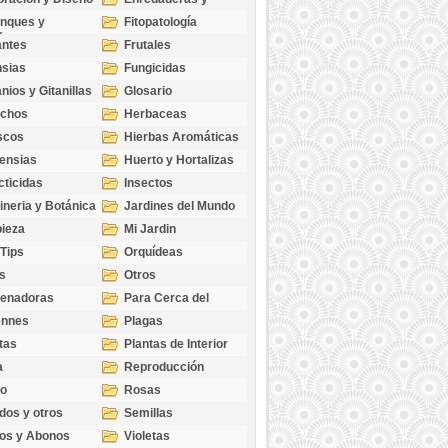
cubresuelos
nques y
Fitopatología
ticas
antes
Frutales
sias
Fungicidas
nios y Gitanillas
Glosario
echos
Herbaceas
scos
Hierbas Aromáticas
ensias
Huerto y Hortalizas
cticidas
Insectos
ineria y Botánica
Jardines del Mundo
ieza
Mi Jardin
 Tips
Orquídeas
s
Otros
genadoras
Para Cerca del
Estanque
ennes
Plagas
tas
Plantas de Interior
a
Reproducción
go
Rosas
dos y otros
Semillas
as
os y Abonos
Violetas