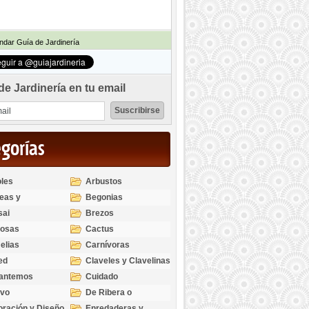
dar Guía de Jardinería
de Jardinería en tu email
egorías
les
Arbustos
eas y
Begonias
odendros
sai
Brezos
bosas
Cactus
elias
Carnívoras
ed
Claveles y Clavelinas
santemos
Cuidado
ivo
De Ribera o
Palustres
ración y Diseño
Enredaderas y