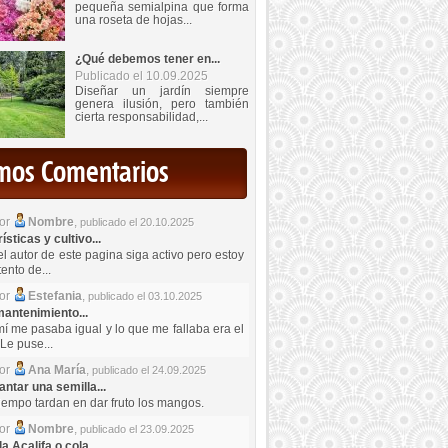
pequeña semialpina que forma
una roseta de hojas...
¿Qué debemos tener en...
Publicado el 10.09.2025
Diseñar un jardín siempre
genera ilusión, pero también
cierta responsabilidad,...
imos Comentarios
por
Nombre
,
publicado el 20.10.2025
sticas y cultivo...
el autor de este pagina siga activo pero estoy
ento de...
por
Estefania
,
publicado el 03.10.2025
antenimiento...
mí me pasaba igual y lo que me fallaba era el
Le puse...
por
Ana María
,
publicado el 24.09.2025
ntar una semilla...
iempo tardan en dar fruto los mangos.
por
Nombre
,
publicado el 23.09.2025
a Acalifa o cola...