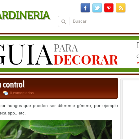
 control
a
,
0 comentarios
r hongos que pueden ser diferente género, por ejemplo
ca spp., etc.