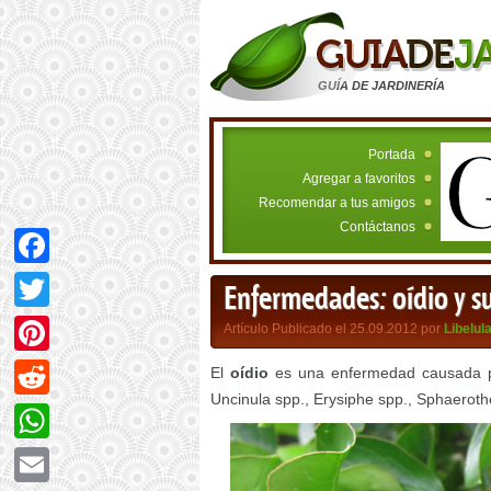
GUÍA DE JARDINERÍA
Portada
Agregar a favoritos
Recomendar a tus amigos
Contáctanos
Facebook
Enfermedades: oídio y su
Twitter
Artículo Publicado el 25.09.2012 por
Libelul
Pinterest
El
oídio
es una enfermedad causada po
Uncinula spp., Erysiphe spp., Sphaerothe
Reddit
WhatsApp