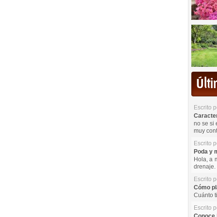
Últ
Escrito 
Caracterí
no se si 
muy cont
Escrito 
Poda y m
Hola, a 
drenaje. 
Escrito 
Cómo pla
Cuánto t
Escrito 
Conoce l