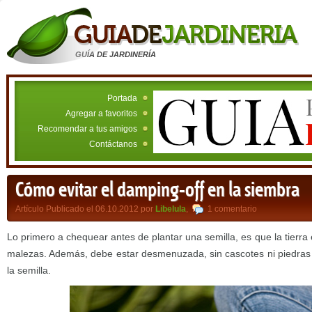
GUÍA DE JARDINERÍA
Portada
Agregar a favoritos
Recomendar a tus amigos
Contáctanos
Cómo evitar el damping-off en la siembra
Artículo Publicado el 06.10.2012 por
Libelula
,
1 comentario
Lo primero a chequear antes de plantar una semilla, es que la tierra 
malezas. Además, debe estar desmenuzada, sin cascotes ni piedras
la semilla.