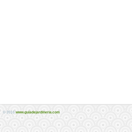
© 2016
www.guiadejardineria.com