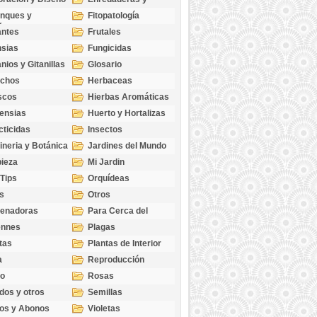
cubresuelos
nques y
Fitopatología
ticas
antes
Frutales
sias
Fungicidas
nios y Gitanillas
Glosario
echos
Herbaceas
scos
Hierbas Aromáticas
ensias
Huerto y Hortalizas
cticidas
Insectos
ineria y Botánica
Jardines del Mundo
ieza
Mi Jardin
 Tips
Orquídeas
s
Otros
genadoras
Para Cerca del
Estanque
ennes
Plagas
tas
Plantas de Interior
a
Reproducción
go
Rosas
dos y otros
Semillas
as
os y Abonos
Violetas