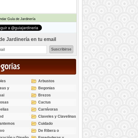
dar Guía de Jardinería
de Jardinería en tu email
egorías
les
Arbustos
eas y
Begonias
odendros
sai
Brezos
bosas
Cactus
elias
Carnívoras
ed
Claveles y Clavelinas
santemos
Cuidado
ivo
De Ribera o
Palustres
ración y Diseño
Enredaderas y