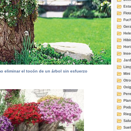
Esta
Acuá
Flot
Fuch
Gera
Hel
Hibi
Hort
Inse
Jard
Limp
 eliminar el tocón de un árbol sin esfuerzo
Mini
Otro
Oxi
Per
Plan
Pod
Rie
Salu
tem
Suel