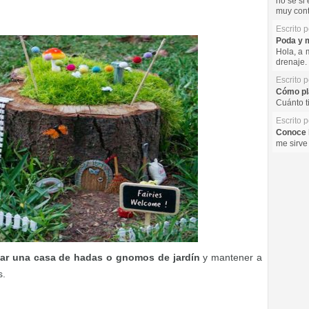
no se si 
muy cont
Escrito 
Poda y m
Hola, a 
drenaje. 
Escrito 
Cómo pla
Cuánto t
Escrito 
Conoce l
me sirve
ear una casa de hadas o gnomos de jardín
y mantener a
s.