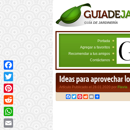
GUÍA DE JARDINERÍA
Portada
Agregar a favoritos
Recomendar a tus amigos
Contáctanos
Facebook
Ideas para aprovechar lo
Twitter
Artículo Publicado el 28.01.2020 por
Flavia
Facebook
Twitter
Pinterest
Reddit
Email
Compartir
Pinterest
Reddit
WhatsApp