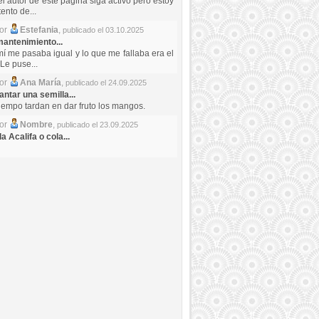
el autor de este pagina siga activo pero estoy
ento de...
por
Estefania
,
publicado el 03.10.2025
antenimiento...
mí me pasaba igual y lo que me fallaba era el
Le puse...
por
Ana María
,
publicado el 24.09.2025
ntar una semilla...
iempo tardan en dar fruto los mangos.
por
Nombre
,
publicado el 23.09.2025
a Acalifa o cola...