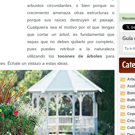
arbustos circundantes, o bien porque su
crecimiento amenaza otras estructuras o
Recomen
porque sus raíces destruyen el paisaje.
Cualquiera sea el motivo por el que tengas
que cortar un árbol, es fundamental que
Guía 
sepas que no debes quitarlo por completo,
pues puedes retribuir a la naturaleza
utilizando los
tocones de árboles
para
Cat
es. Échale un vistazo a estas ideas.
Arbo
Azal
Rod
Bon
Bul
Cam
Cep
Cri
Cult
Deco