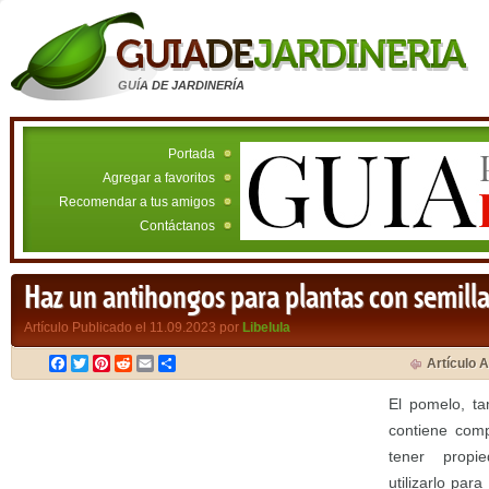
GUÍA DE JARDINERÍA
Portada
Agregar a favoritos
Recomendar a tus amigos
Contáctanos
Haz un antihongos para plantas con semill
Artículo Publicado el 11.09.2023 por
Libelula
Facebook
Twitter
Pinterest
Reddit
Email
Compartir
Artículo A
El pomelo, ta
contiene com
tener propie
utilizarlo pa