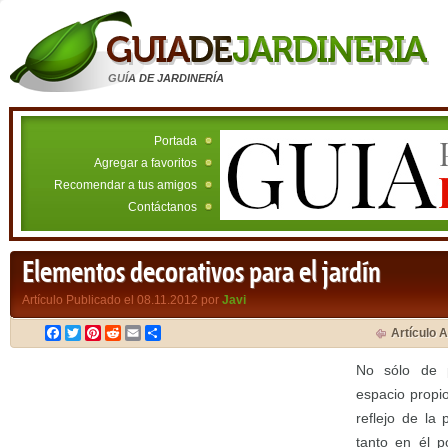
GUÍA DE JARDINERÍA
Portada
Agregar a favoritos
Recomendar a tus amigos
Contáctanos
Elementos decorativos para el jardín
Artículo Publicado el 08.11.2012 por
Javi
Facebook
Twitter
Pinterest
Reddit
Email
Compartir
Artículo A
No sólo de p
espacio propio
reflejo de la 
tanto en él p