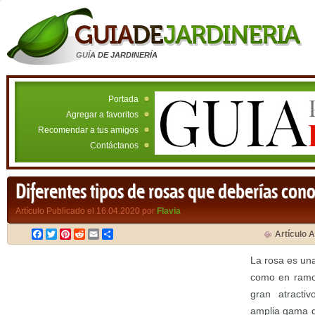
GUÍA DE JARDINERÍA
Portada
Agregar a favoritos
Recomendar a tus amigos
Contáctanos
Diferentes tipos de rosas que deberías cono
Artículo Publicado el 16.04.2020 por
Flavia
Facebook
Twitter
Pinterest
Reddit
Email
Compartir
Artículo A
La rosa es una
como en ramos
gran atracti
amplia gama d