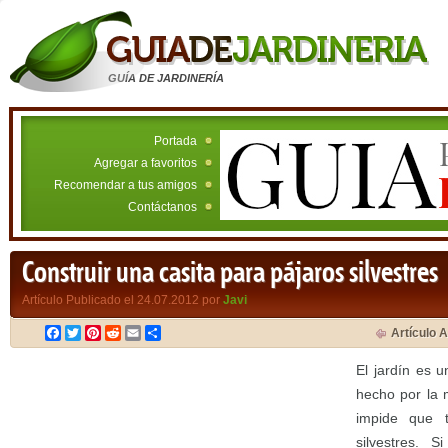
GUÍA DE JARDINERÍA
Portada
Agregar a favoritos
Recomendar a tus amigos
Contáctanos
Construir una casita para pájaros silvestres
Artículo Publicado el 24.07.2012 por
Javi
Facebook
Twitter
Pinterest
Reddit
Email
Compartir
Artículo A
El jardín es u
hecho por la 
impide que t
silvestres. 