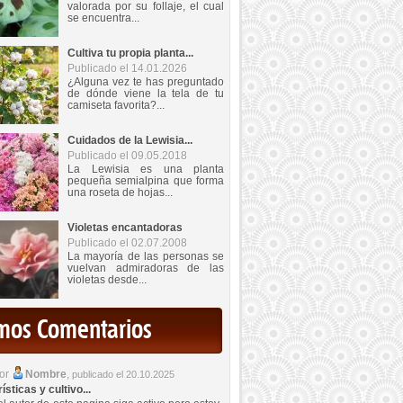
valorada por su follaje, el cual
se encuentra...
Cultiva tu propia planta...
Publicado el 14.01.2026
¿Alguna vez te has preguntado
de dónde viene la tela de tu
camiseta favorita?...
Cuidados de la Lewisia...
Publicado el 09.05.2018
La Lewisia es una planta
pequeña semialpina que forma
una roseta de hojas...
Violetas encantadoras
Publicado el 02.07.2008
La mayoría de las personas se
vuelvan admiradoras de las
violetas desde...
imos Comentarios
por
Nombre
,
publicado el 20.10.2025
sticas y cultivo...