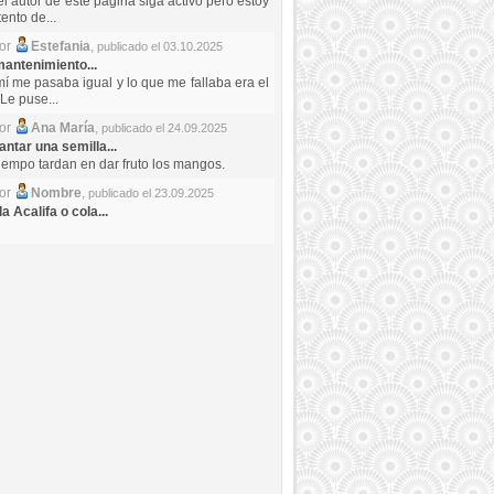
el autor de este pagina siga activo pero estoy
ento de...
por
Estefania
,
publicado el 03.10.2025
antenimiento...
mí me pasaba igual y lo que me fallaba era el
Le puse...
por
Ana María
,
publicado el 24.09.2025
ntar una semilla...
iempo tardan en dar fruto los mangos.
por
Nombre
,
publicado el 23.09.2025
a Acalifa o cola...