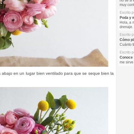
no se si 
muy cont
Escrito 
Poda y m
Hola, a 
drenaje. 
Escrito 
Cómo pla
Cuánto t
Escrito 
Conoce l
me sirve
abajo en un lugar bien ventilado para que se seque bien la