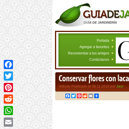
GUÍA DE JARDINERÍA
Portada
Agregar a favoritos
Recomendar a tus amigos
Contáctanos
Facebook
Conservar flores con laca
Twitter
Artículo Publicado el 08.11.2016 por
Javi
Facebook
Twitter
Pinterest
Reddit
Email
Compartir
Pinterest
Reddit
WhatsApp