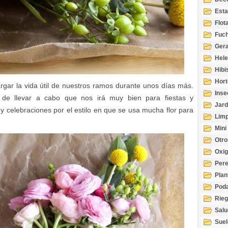
Esta
Acuá
Flot
Fuch
Gera
Hel
Hibi
Hort
gar la vida útil de nuestros ramos durante unos días más.
Inse
 de llevar a cabo que nos irá muy bien para fiestas y
Jard
y celebraciones por el estilo en que se usa mucha flor para
Limp
Mini
Otro
Oxi
Per
Plan
Pod
Rie
Salu
tem
Suel