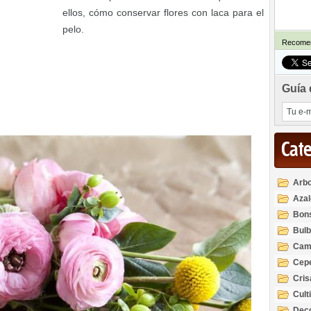
ellos, cómo conservar flores con laca para el
pelo.
Recomen
Guía 
Cat
Arbo
Azal
Rod
Bon
Bul
Cam
Cep
Cri
Cult
Deco