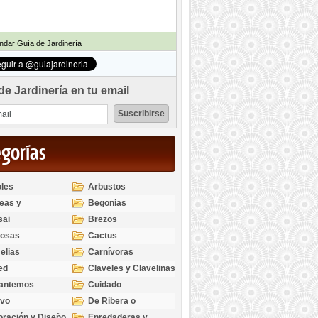
dar Guía de Jardinería
de Jardinería en tu email
egorías
les
Arbustos
eas y
Begonias
odendros
sai
Brezos
bosas
Cactus
elias
Carnívoras
ed
Claveles y Clavelinas
santemos
Cuidado
ivo
De Ribera o
Palustres
ración y Diseño
Enredaderas y