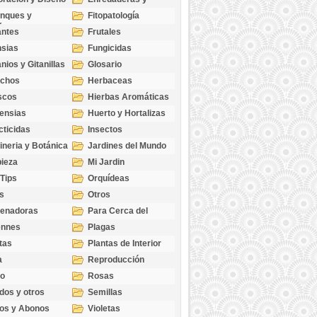
cubresuelos
nques y
Fitopatología
ticas
antes
Frutales
sias
Fungicidas
nios y Gitanillas
Glosario
echos
Herbaceas
scos
Hierbas Aromáticas
ensias
Huerto y Hortalizas
cticidas
Insectos
ineria y Botánica
Jardines del Mundo
ieza
Mi Jardin
 Tips
Orquídeas
s
Otros
genadoras
Para Cerca del
Estanque
ennes
Plagas
tas
Plantas de Interior
a
Reproducción
go
Rosas
dos y otros
Semillas
as
os y Abonos
Violetas