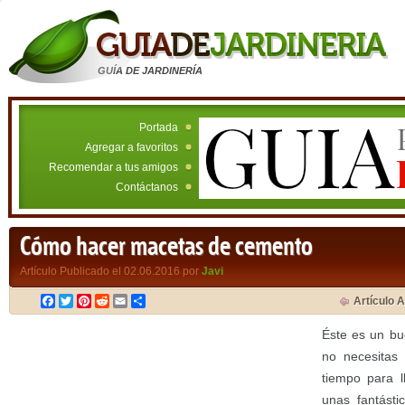
GUÍA DE JARDINERÍA
Portada
Agregar a favoritos
Recomendar a tus amigos
Contáctanos
Cómo hacer macetas de cemento
Artículo Publicado el 02.06.2016 por
Javi
Facebook
Twitter
Pinterest
Reddit
Email
Compartir
Artículo A
Éste es un bu
no necesitas
tiempo para l
unas fantást