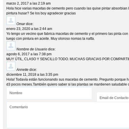
marzo 2, 2017 a las 2:19 am
Hola hice varias macetas de cemento pero cuando las quise pintar absorbian l
pintura husar? Se los boy agradecer gracias
Omar
dice:
enero 23, 2020 a las 2:44 am
Yo tengo un vecino que fabrica macetas de cemento y el primero las pinta con 
luego con pintura en aceite. Muy oloroso nomas la nafta.
Nombre de Usuario
dice:
agosto 6, 2017 a las 7:38 pm
MUY ÚTIL, CLASO Y SENCILLO TODO. MUCHAS GRACIAS POR COMPART
Annette
dice:
diciembre 11, 2018 a las 3:35 pm
Hola! Todavía están funcionando sus macetas de cemento. Pregunto porque h
d3 pocos meses.También quiero saber si las plantas se mantienen saludable 