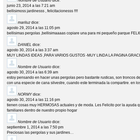
Nombre de Usuario
dice:
junio 23, 2014 a las 7:21 am
bellisimoss jardinesss , felicitacionesss !!!!
mariluz
dice:
agosto 29, 2014 a las 11:05 pm
bellisimas pergolas ,bellisimaaaas copiare una para mi pequeño parque FELI
DANIEL
dice:
agosto 30, 2014 a las 3:37 am
MUY LINDAS IDEAS ,PARA VARIOS GUSTOS -MUY LINDA LA PAGINA GRACI
Nombre de Usuario
dice:
agosto 30, 2014 a las 6:39 am
estoy pensando en hacer unas pergolas pero bastante rusticas, son troncos de
con una especie de cana silvestre, cuando este terminada la compartire. en lo
NORMY
dice:
agosto 30, 2014 a las 11:16 pm
tienen cosas muy HERMOSAS actuales y de moda. Les Felicito por la ayuda qu
familiares dentro de nuestro propio hogar
Nombre de Usuario
dice:
septiembre 1, 2014 a las 7:50 pm
Preciosas las pergolas y sus jardines…