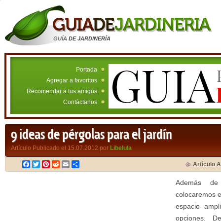
GUÍA DE JARDINERÍA
Portada
Agregar a favoritos
Recomendar a tus amigos
Contáctanos
9 ideas de pérgolas para el jardín
Artículo Publicado el 15.07.2012 por
Libelula
Facebook
Twitter
Pinterest
Reddit
Email
Compartir
Artículo A
Además de 
colocaremos e
espacio ampl
opciones. De