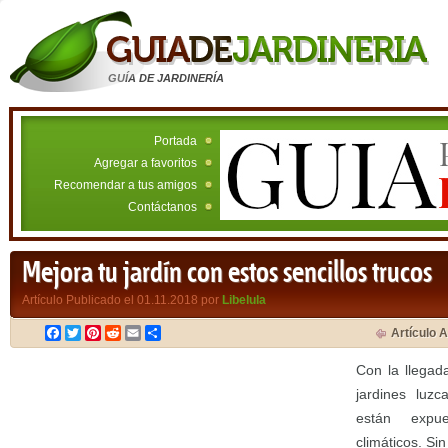
GUÍA DE JARDINERÍA
Portada
Agregar a favoritos
Recomendar a tus amigos
Contáctanos
Mejora tu jardín con estos sencillos trucos
Artículo Publicado el 01.11.2018 por
Libelula
Facebook
Twitter
Pinterest
Reddit
Email
Compartir
Artículo A
Con la llegad
jardines luz
están expu
climáticos. Si