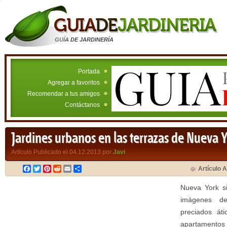
GUÍA DE JARDINERÍA
Portada
Agregar a favoritos
Recomendar a tus amigos
Contáctanos
Jardines urbanos en las terrazas de Nueva 
Artículo Publicado el 04.12.2013 por
Javi
Facebook
Twitter
Pinterest
Reddit
Email
Compartir
Artículo A
Nueva York s
imágenes de
preciados át
apartamentos 