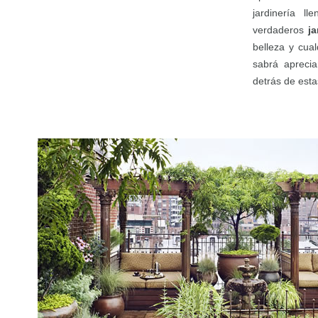
jardinería l
verdaderos
j
belleza y cual
sabrá apreci
detrás de est