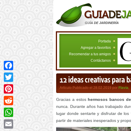
GUÍA DE JARDINERÍA
Portada
Agregar a favoritos
Recomendar a tus amigos
Contáctanos
Facebook
12 ideas creativas para 
Twitter
Artículo Publicado el 28.02.2019 por
Flavia
,
Pinterest
Gracias a estos
hermosos bancos de 
nunca. Durante años has trabajado duro
Reddit
lugar donde sentarte y disfrutar de los
partir de materiales inesperados y propo
WhatsApp