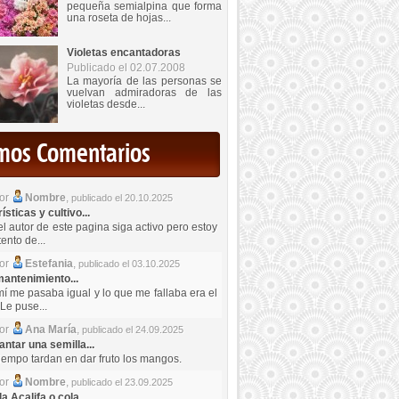
pequeña semialpina que forma
una roseta de hojas...
Violetas encantadoras
Publicado el 02.07.2008
La mayoría de las personas se
vuelvan admiradoras de las
violetas desde...
imos Comentarios
por
Nombre
,
publicado el 20.10.2025
sticas y cultivo...
el autor de este pagina siga activo pero estoy
ento de...
por
Estefania
,
publicado el 03.10.2025
antenimiento...
mí me pasaba igual y lo que me fallaba era el
Le puse...
por
Ana María
,
publicado el 24.09.2025
ntar una semilla...
iempo tardan en dar fruto los mangos.
por
Nombre
,
publicado el 23.09.2025
a Acalifa o cola...