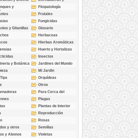
cubresuelos
nques y
Fitopatología
ticas
antes
Frutales
sias
Fungicidas
nios y Gitanillas
Glosario
echos
Herbaceas
scos
Hierbas Aromáticas
ensias
Huerto y Hortalizas
cticidas
Insectos
ineria y Botánica
Jardines del Mundo
ieza
Mi Jardin
 Tips
Orquídeas
s
Otros
genadoras
Para Cerca del
Estanque
ennes
Plagas
tas
Plantas de Interior
a
Reproducción
go
Rosas
dos y otros
Semillas
as
os y Abonos
Violetas