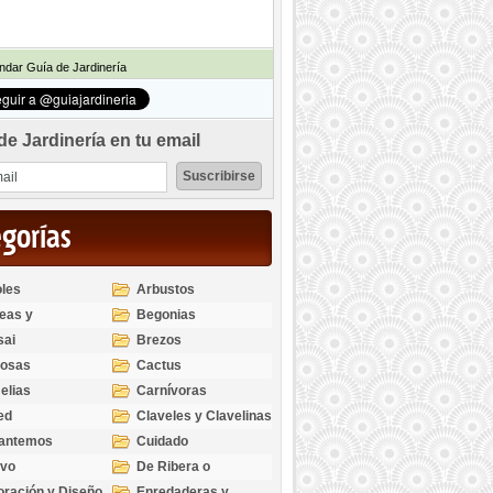
dar Guía de Jardinería
de Jardinería en tu email
egorías
les
Arbustos
eas y
Begonias
odendros
sai
Brezos
bosas
Cactus
elias
Carnívoras
ed
Claveles y Clavelinas
santemos
Cuidado
ivo
De Ribera o
Palustres
ración y Diseño
Enredaderas y