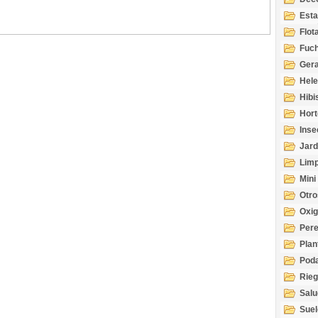
Esta
Acuá
Flot
Fuch
Gera
Hel
Hibi
Hort
Inse
Jard
Limp
Mini
Otro
Oxi
Per
Plan
Pod
Rie
Salu
tem
Suel