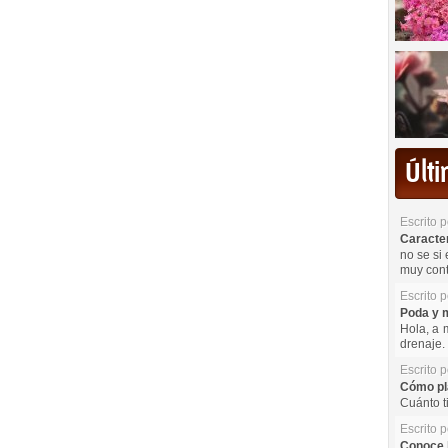
Últ
Escrito 
Caracterí
no se si 
muy cont
Escrito 
Poda y m
Hola, a 
drenaje. 
Escrito 
Cómo pla
Cuánto t
Escrito 
Conoce l