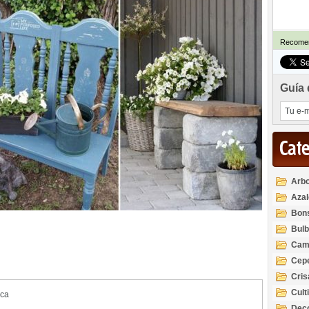
Recomen
Guía 
Cat
Arbo
Azal
Rod
Bon
Bul
Cam
Cep
Cri
Cult
ica
Deco