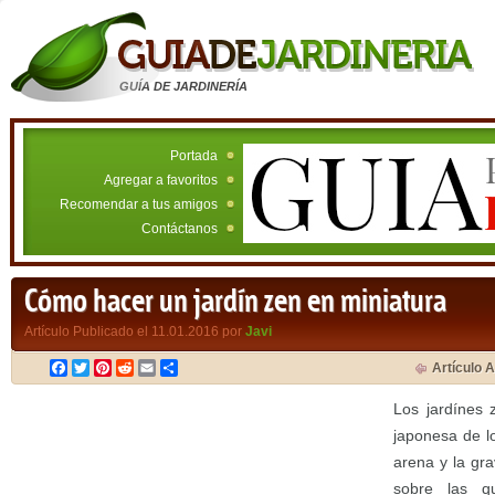
GUÍA DE JARDINERÍA
Portada
Agregar a favoritos
Recomendar a tus amigos
Contáctanos
Cómo hacer un jardín zen en miniatura
Artículo Publicado el 11.01.2016 por
Javi
Facebook
Twitter
Pinterest
Reddit
Email
Compartir
Artículo A
Los jardínes 
japonesa de l
arena y la gra
sobre las q