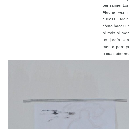
pensamientos 
Alguna vez 
curiosa jard
cómo hacer un
ni más ni men
un jardín ze
menor para po
o cualquier mu