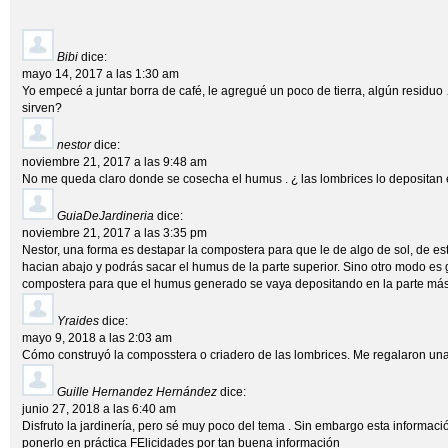
Bibi
dice:
mayo 14, 2017 a las 1:30 am
Yo empecé a juntar borra de café, le agregué un poco de tierra, algún residuo
sirven?
nestor
dice:
noviembre 21, 2017 a las 9:48 am
No me queda claro donde se cosecha el humus . ¿ las lombrices lo depositan e
GuiaDeJardineria
dice:
noviembre 21, 2017 a las 3:35 pm
Nestor, una forma es destapar la compostera para que le de algo de sol, de est
hacian abajo y podrás sacar el humus de la parte superior. Sino otro modo es 
compostera para que el humus generado se vaya depositando en la parte más
Yraides
dice:
mayo 9, 2018 a las 2:03 am
Cómo construyó la composstera o criadero de las lombrices. Me regalaron un
Guille Hernandez Hernández
dice:
junio 27, 2018 a las 6:40 am
Disfruto la jardinería, pero sé muy poco del tema . Sin embargo esta informa
ponerlo en práctica FElicidades por tan buena información