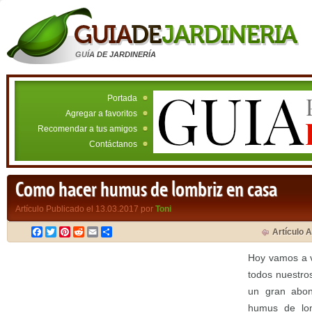
GUÍA DE JARDINERÍA
Portada
Agregar a favoritos
Recomendar a tus amigos
Contáctanos
Como hacer humus de lombriz en casa
Artículo Publicado el 13.03.2017 por
Toni
Facebook
Twitter
Pinterest
Reddit
Email
Compartir
Artículo A
Hoy vamos a 
todos nuestro
un gran abo
humus de lo