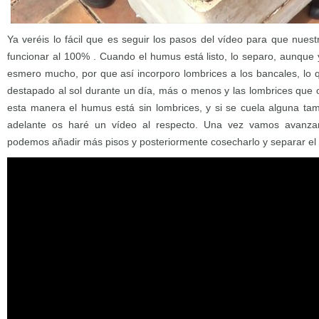
Ya veréis lo fácil que es seguir los pasos del vídeo para que nue
funcionar al 100% . Cuando el humus está listo, lo separo, aunqu
esmero mucho, por que así incorporo lombrices a los bancales, lo q
destapado al sol durante un día, más o menos y las lombrices que o
esta manera el humus está sin lombrices, y si se cuela alguna t
adelante os haré un vídeo al respecto. Una vez vamos avanza
podemos añadir más pisos y posteriormente cosecharlo y separar el