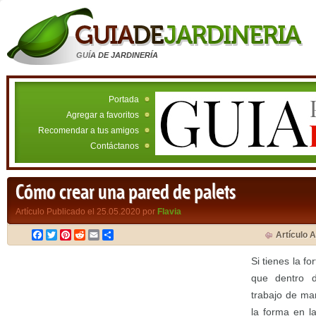
GUÍA DE JARDINERÍA
Portada
Agregar a favoritos
Recomendar a tus amigos
Contáctanos
Cómo crear una pared de palets
Artículo Publicado el 25.05.2020 por
Flavia
Facebook
Twitter
Pinterest
Reddit
Email
Compartir
Artículo A
Si tienes la f
que dentro 
trabajo de ma
la forma en l