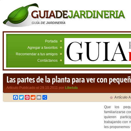
GUÍA DE JARDINERÍA
Portada
Agregar a favoritos
Recomendar a tus amigos
Contáctanos
Las partes de la planta para ver con peque
Artículo Publicado el 29.10.2011 por
Libelula
Facebook
Twitter
Pinterest
Reddit
Email
Compartir
Artículo A
Que los peq
familiarizarse co
quieren parti
trabajando con n
les proponemos ve