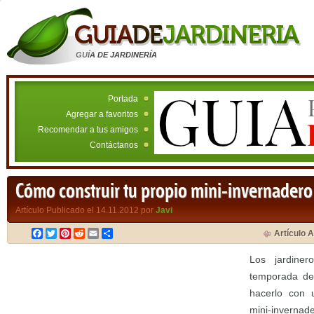
GUÍA DE JARDINERÍA
Portada
Agregar a favoritos
Recomendar a tus amigos
Contáctanos
Cómo construir tu propio mini-invernadero
Artículo Publicado el 14.11.2012 por
Javi
Facebook
Twitter
Pinterest
Reddit
Email
Compartir
Artículo A
Los jardine
temporada d
hacerlo con u
mini-invern